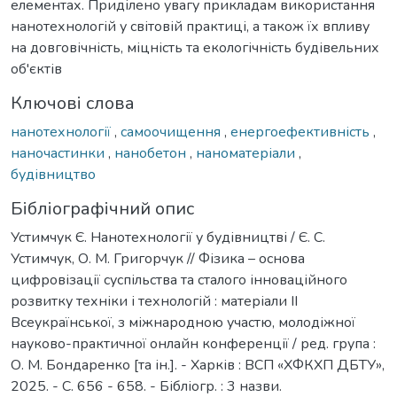
елементах. Приділено увагу прикладам використання
нанотехнологій у світовій практиці, а також їх впливу
на довговічність, міцність та екологічність будівельних
об'єктів
Ключові слова
нанотехнології
,
самоочищення
,
енергоефективність
,
наночастинки
,
нанобетон
,
наноматеріали
,
будівництво
Бібліографічний опис
Устимчук Є. Нанотехнології у будівництві / Є. С.
Устимчук, О. М. Григорчук // Фізика – основа
цифровізації суспільства та сталого інноваційного
розвитку техніки і технологій : матеріали ІІ
Всеукраїнської, з міжнародною участю, молодіжної
науково-практичної онлайн конференції / ред. група :
О. М. Бондаренко [та ін.]. - Харків : ВСП «ХФКХП ДБТУ»,
2025. - С. 656 - 658. - Бібліогр. : 3 назви.