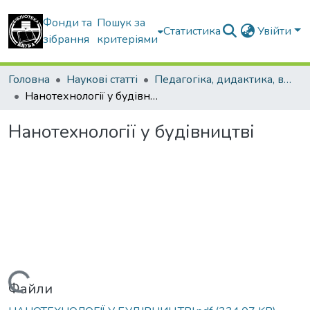
Фонди та
Пошук за
Статистика
Увійти
зібрання
критеріями
Головна
Наукові статті
Педагогіка, дидактика, вища освіта
Нанотехнології у будівництві
Нанотехнології у будівництві
Вантажиться...
Файли