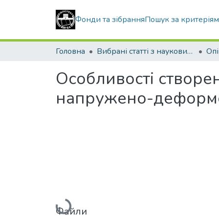
Фонди та зібрання
Пошук за критерія
Головна
Вибрані статті з наукових збірників КНУБА
Особливості створе
напружено-деформо
Вантажиться...
Файли