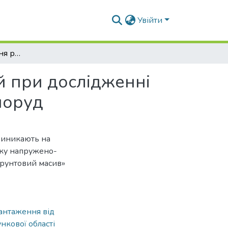
Увійти
Особливості створення розрахункових моделей при дослідженні напружено-деформованого стану підземних споруд
й при дослідженні
поруд
 виникають на
нку напружено-
ґрунтовий масив»
антаження від
нкової області