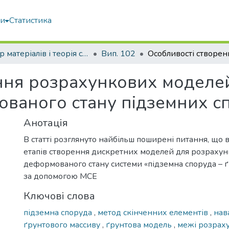
ми
Статистика
Опір матеріалів і теорія споруд
Вип. 102
ння розрахункових моделе
ваного стану підземних с
Анотація
В статті розглянуто найбільш поширені питання, що
етапів створення дискретних моделей для розраху
деформованого стану системи «підземна споруда – 
за допомогою МСЕ
Ключові слова
підземна споруда
,
метод скінченних елементів
,
нав
ґрунтового массиву
,
ґрунтова модель
,
межі розраху