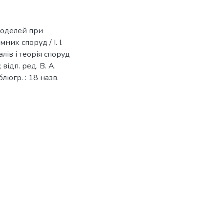
моделей при
х споруд / І. І.
алів і теорія споруд
 відп. ред. В. А.
ліогр. : 18 назв.