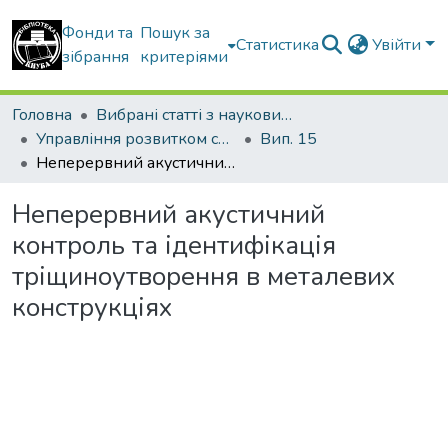
Фонди та
Пошук за
Статистика
Увійти
зібрання
критеріями
Головна
Вибрані статті з наукових збірників КНУБА
Управління розвитком складних систем
Вип. 15
Неперервний акустичний контроль та ідентифікація тріщиноутворення в металевих конструкціях
Неперервний акустичний
контроль та ідентифікація
тріщиноутворення в металевих
конструкціях