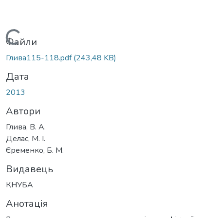
Вантажиться...
Файли
Глива115-118.pdf
(243,48 KB)
Дата
2013
Автори
Глива, В. А.
Делас, М. І.
Єременко, Б. М.
Видавець
КНУБА
Анотація