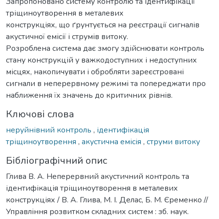
Запропоновано систему контролю та ідентифікації
тріщиноутворення в металевих
конструкціях, що ґрунтується на реєстрації сигналів
акустичної емісії і струмів витоку.
Розроблена система дає змогу здійснювати контроль
стану конструкцій у важкодоступних і недоступних
місцях, накопичувати і обробляти зареєстровані
сигнали в неперервному режимі та попереджати про
наближення їх значень до критичних рівнів.
Ключові слова
неруйнівний контроль
,
ідентифікація
тріщиноутворення
,
акустична емісія
,
струми витоку
Бібліографічний опис
Глива В. А. Неперервний акустичний контроль та
ідентифікація тріщиноутворення в металевих
конструкціях / В. А. Глива, М. І. Делас, Б. М. Єременко //
Управління розвитком складних систем : зб. наук.