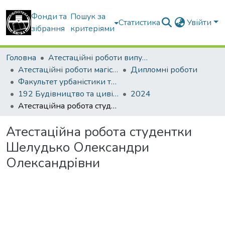
Фонди та
Пошук за
Статистика
Увійти
зібрання
критеріями
Головна
Атестаційні роботи випускників
Атестаційні роботи магістрів
Дипломні роботи
Факультет урбаністики та просторового планування
192 Будівництво та цивільна інженерія. Міське будівництво та господарство
2024
Атестаційна робота студентки Шелудько Олександри Олександрівни
Атестаційна робота студентки
Шелудько Олександри
Олександрівни