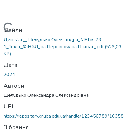
Вантажиться...
Файли
Дип Маг__Шелудько Олександра_МБГм-23-
1_Текст_ФіНАЛ_на Перевірку на Плагіат_.pdf
(529,03
KB)
Дата
2024
Автори
Шелудько Олександра Олександрівна
URI
https://repositary.knuba.edu.ua/handle/123456789/16358
Зібрання