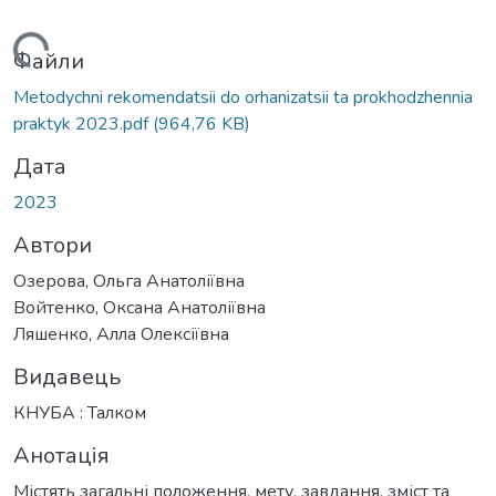
антажиться...
Файли
Metodychni rekomendatsii do orhanizatsii ta prokhodzhennia
praktyk 2023.pdf
(964,76 KB)
Дата
2023
Автори
Озерова, Ольга Анатоліївна
Войтенко, Оксана Анатоліївна
Ляшенко, Алла Олексіївна
Видавець
КНУБА : Талком
Анотація
Містять загальні положення, мету, завдання, зміст та