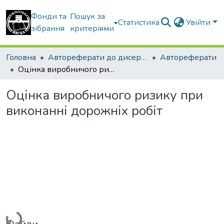
Фонди та
Пошук за
Статистика
Увійти
зібрання
критеріями
Головна
Автореферати до дисертацій
Автореферати
Оцінка виробничого ризику при виконанні дорожніх робіт
Оцінка виробничого ризику при
виконанні дорожніх робіт
Вантажиться...