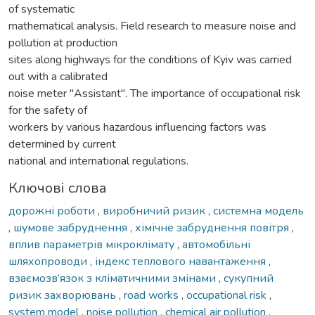
Ключові слова
дорожні роботи
,
виробничий ризик
,
системна модель
,
шумове забруднення
,
хімічне забруднення повітря
,
вплив параметрів мікроклімату
,
автомобільні
шляхопроводи
,
індекс теплового навантаження
,
взаємозв’язок з кліматичними змінами
,
сукупний
ризик захворювань
,
road works
,
occupational risk
,
system model
,
noise pollution
,
chemical air pollution
,