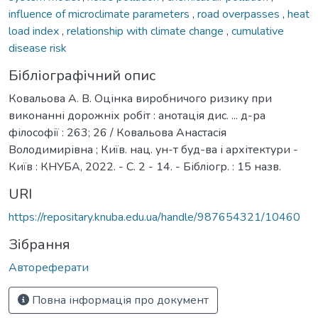
influence of microclimate parameters
,
road overpasses
,
heat
load index
,
relationship with climate change
,
cumulative
disease risk
Бібліографічний опис
Ковальова А. В. Оцінка виробничого ризику при
виконанні дорожніх робіт : анотація дис. ... д-ра
філософії : 263; 26 / Ковальова Анастасія
Володимирівна ; Київ. нац. ун-т буд-ва і архітектури -
Київ : КНУБА, 2022. - С. 2 - 14. - Бібліогр. : 15 назв.
URI
https://repositary.knuba.edu.ua/handle/987654321/10460
Зібрання
Автореферати
Повна інформація про документ