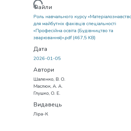
Вантажиться...
Файли
Роль навчального курсу «Матеріалознавств
для майбутніх фахівців спеціальності
«Професійна освіта (Будівництво та
зварювання)».pdf
(467,5 KB)
Дата
2026-01-05
Автори
Шаленко, В. О.
Маслюк, А. А.
Глушко, О. Е.
Видавець
Ліра-К