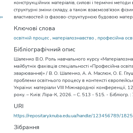
конструкційних матеріалів, силові і термічні методи 
структурні зміни складу, а також взаємозв’язок фіз
о»
властивостей із фазово-структурною будовою матері
Ключові слова
освітній процес
,
матеріалознавство
,
професійна осв
Бібліографічний опис
Шаленко В.О. Роль навчального курсу «Матеріалозна
майбутніх фахівців спеціальності «Професійна освіт
зварювання)» / В. О. Шаленко, А. А. Маслюк, О. Е. Глу
проблеми освітнього процесу в контексті європейсь
України: матеріали VIІІ Міжнародної конференції, 1
року. – Київ: Ліра-К, 2026. – С. 513 - 515. - Бібліогр. :
URI
https://repositary.knuba.edu.ua/handle/123456789/182
Зібрання