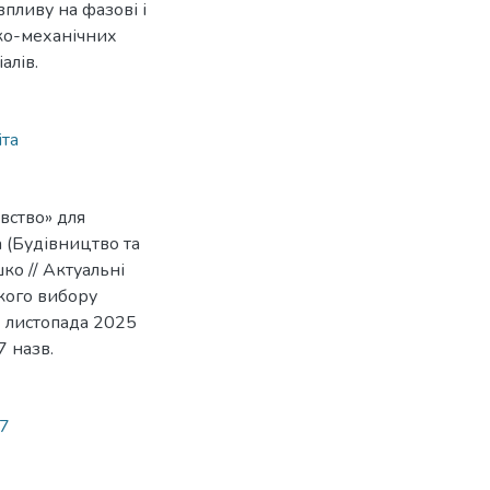
впливу на фазові і
ико-механічних
алів.
іта
вство» для
а (Будівництво та
шко // Актуальні
кого вибору
2 листопада 2025
 7 назв.
57