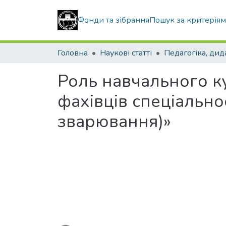
Фонди та зібрання
Пошук за критерія
Головна
Наукові статті
Роль навчального к
фахівців спеціально
зварювання)»