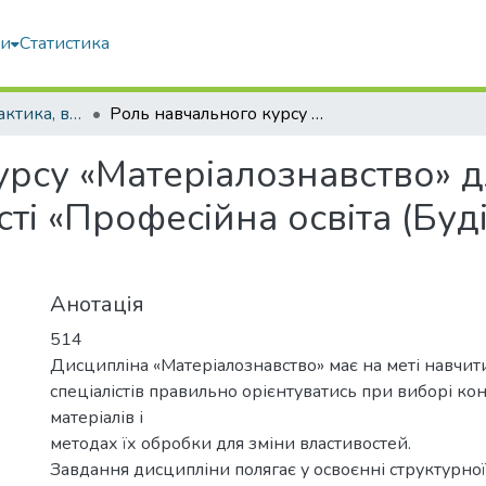
ми
Статистика
Педагогіка, дидактика, вища освіта
Роль навчального курсу «Матеріалознавство» для майбутніх фахівців спеціальності «Професійна освіта (Будівництво та зварювання)»
урсу «Матеріалознавство» д
сті «Професійна освіта (Буд
Анотація
514
Дисципліна «Матеріалознавство» має на меті навчит
спеціалістів правильно орієнтуватись при виборі ко
матеріалів і
методах їх обробки для зміни властивостей.
Завдання дисципліни полягає у освоєнні структурно