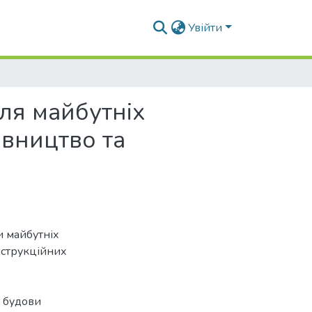
Увійти
ля майбутніх
івництво та
и майбутніх
нструкційних
ї будови