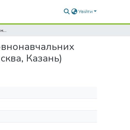
Увійти
Архітектура закордонних мусульманських духовнонавчальних установ на прикладі Росії (Санкт-Петербург, Москва, Казань)
овнонавчальних
сква, Казань)