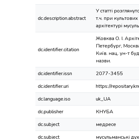
У статті розгляну
dc.description.abstract
т.ч. при культови
архітектурі мусул
Жовква О. І. Архі
Петербург, Москва,
dc.identifier.citation
Київ. нац. ун-т буд
назви.
dc.identifier.issn
2077-3455
dc.identifier.uri
https://repositary
dc.language.iso
uk_UA
dc.publisher
КНУБА
dc.subject
медресе
dc.subject
мусульманські дух