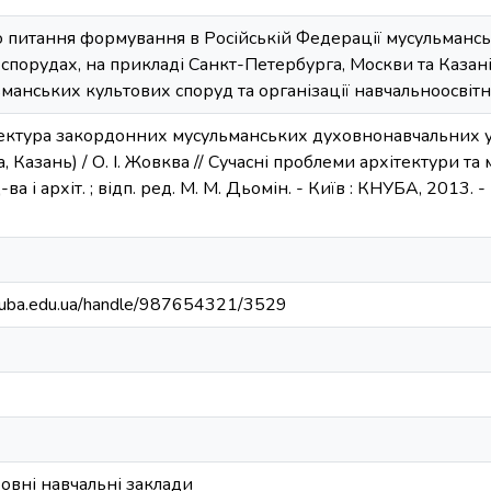
то питання формування в Російській Федерації мусульманськ
х спорудах, на прикладі Санкт-Петербурга, Москви та Казан
ьманських культових споруд та організації навчальноосвіт
тектура закордонних мусульманських духовнонавчальних ус
 Казань) / О. І. Жовква // Сучасні проблеми архітектури та м
-ва і архіт. ; відп. ред. М. М. Дьомін. - Київ : КНУБА, 2013. - 
.knuba.edu.ua/handle/987654321/3529
овні навчальні заклади