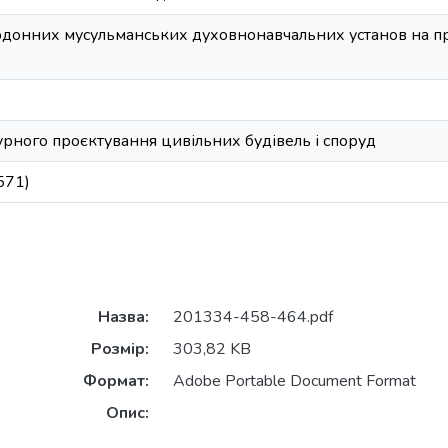
рдонних мусульманських духовнонавчальних установ на при
рного проєктування цивільних будівель і споруд
571)
Назва:
201334-458-464.pdf
Розмір:
303,82 KB
Формат:
Adobe Portable Document Format
Опис: