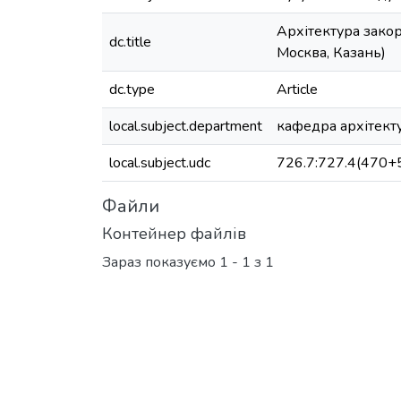
Архітектура зако
dc.title
Москва, Казань)
dc.type
Article
local.subject.department
кафедра архітекту
local.subject.udc
726.7:727.4(470+
Файли
Контейнер файлів
Зараз показуємо
1 - 1 з 1