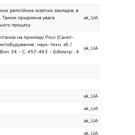
их релігійних освітніх закладів, в
і. Також приділена увага
uk_UA
нього процесу
танов на прикладі Росії (Санкт-
істобудування : наук.-техн. зб. /
uk_UA
Вип. 34. - С. 457-463. - Бібліогр. : 4
uk_UA
uk_UA
uk_UA
uk_UA