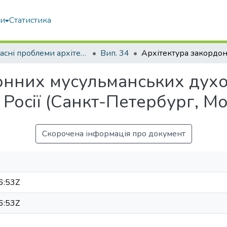
ми
Статистика
Сучасні проблеми архітектури та містобудування
Вип. 34
онних мусульманських дух
 Росії (Санкт-Петербург, Мо
Скорочена інформація про документ
6:53Z
6:53Z