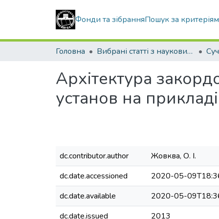
Фонди та зібрання
Пошук за критерія
Головна
Вибрані статті з наукових збірників КНУБА
Архітектура закорд
установ на прикладі
dc.contributor.author
Жовква, О. І.
dc.date.accessioned
2020-05-09T18:3
dc.date.available
2020-05-09T18:3
dc.date.issued
2013