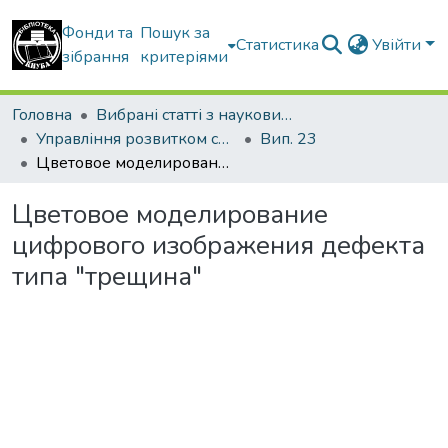
Фонди та
Пошук за
Статистика
Увійти
зібрання
критеріями
Головна
Вибрані статті з наукових збірників КНУБА
Управління розвитком складних систем
Вип. 23
Цветовое моделирование цифрового изображения дефекта типа "трещина"
Цветовое моделирование
цифрового изображения дефекта
типа "трещина"