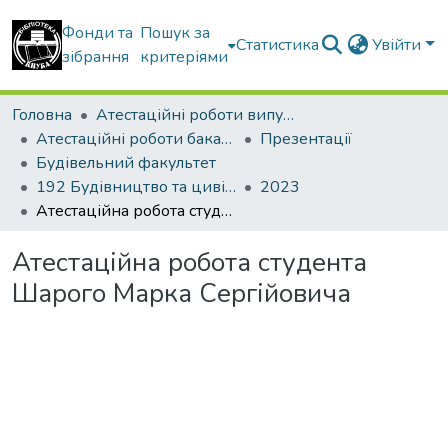
Фонди та
Пошук за
Статистика
Увійти
зібрання
критеріями
Головна
Атестаційні роботи випускників
Атестаційні роботи бакалаврів
Презентації
Будівельний факультет
192 Будівництво та цивільна інженерія. Промислове і цивільне будівництво
2023
Атестаційна робота студента Шарого Марка Сергійовича
Атестаційна робота студента
Шарого Марка Сергійовича