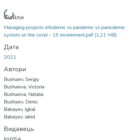
Вантажиться...
Файли
Managing projects infodemic vs pandemic vs panicdemic
system on the covid – 19 envirinment.pdf
(1,21 MB)
Дата
2021
Автори
Bushuiev, Sergiy
Bushuieva, Victoria
Bushuieva, Natalia
Bushuiev, Denis
Babayev, Igbal
Babayev, Jahid
Видавець
КНУБА