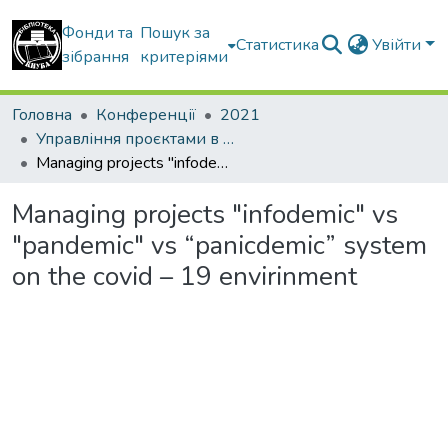
Фонди та
Пошук за
Статистика
Увійти
зібрання
критеріями
Головна
Конференції
2021
Управління проєктами в умовах пандемії COVID-19
Managing projects "infodemic" vs "pandemic" vs “panicdemic” system on the covid – 19 envirinment
Managing projects "infodemic" vs
"pandemic" vs “panicdemic” system
on the covid – 19 envirinment