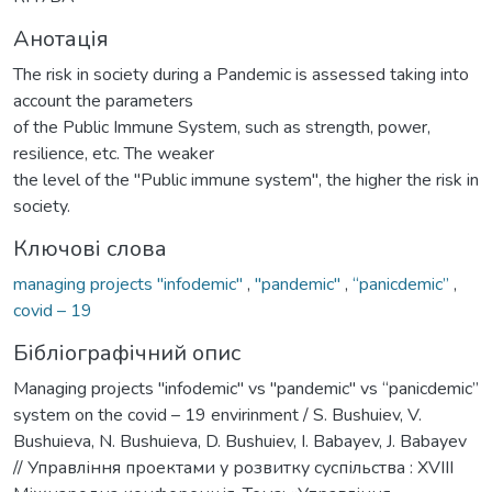
Анотація
The risk in society during a Pandemic is assessed taking into
account the parameters
of the Public Immune System, such as strength, power,
resilience, etc. The weaker
the level of the "Public immune system", the higher the risk in
society.
Ключові слова
managing projects "infodemic"
,
"pandemic"
,
“panicdemic”
,
covid – 19
Бібліографічний опис
Managing projects "infodemic" vs "pandemic" vs “panicdemic”
system on the covid – 19 envirinment / S. Bushuiev, V.
Bushuieva, N. Bushuieva, D. Bushuiev, I. Babayev, J. Babayev
// Управління проектами у розвитку суспільства : XVIII