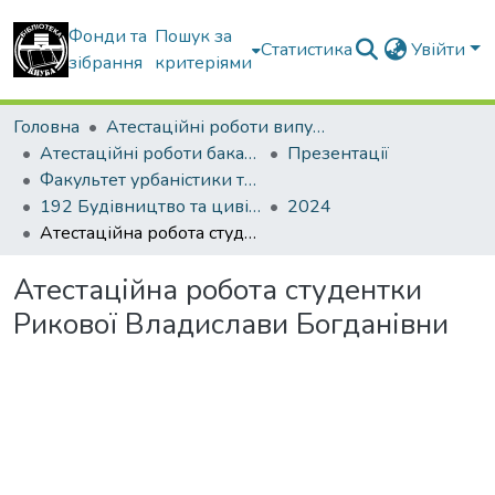
Фонди та
Пошук за
Статистика
Увійти
зібрання
критеріями
Головна
Атестаційні роботи випускників
Атестаційні роботи бакалаврів
Презентації
Факультет урбаністики та просторового планування
192 Будівництво та цивільна інженерія. Міське будівництво та господарство
2024
Атестаційна робота студентки Рикової Владислави Богданівни
Атестаційна робота студентки
Рикової Владислави Богданівни