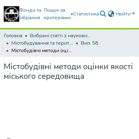
Фонди та
Пошук за
Статистика
Увійти
зібрання
критеріями
Головна
Вибрані статті з наукових збірників КНУБА
Містобудування та територіальне планування
Вип. 58
Містобудівні методи оцінки якості міського середовища
Містобудівні методи оцінки якості
міського середовища