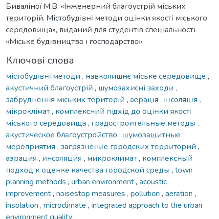
Биваліної М.В. «Інженерний благоустрій міських
територій. Містобудівні методи оцінки якості міського
середовища», виданий для студентів спеціальності
«Міське будівництво і господарство».
Ключові слова
містобудівні методи
,
навколишнє міське середовище
,
акустичний благоустрій
,
шумозахисні заходи
,
забруднення міських територій
,
аерація
,
інсоляція
,
мікроклімат
,
комплексний підхід до оцінки якості
міського середовища
,
градостроительные методы
,
акустическое благоустройство
,
шумозащитные
мероприятия
,
загрязнение городских территорий
,
аэрация
,
инсоляция
,
микроклимат
,
комплексный
подход к оценке качества городской среды
,
town
planning methods
,
urban environment
,
acoustic
improvement
,
noisestop measures
,
pollution
,
aeration
,
insolation
,
microclimate
,
integrated approach to the urban
environment quality