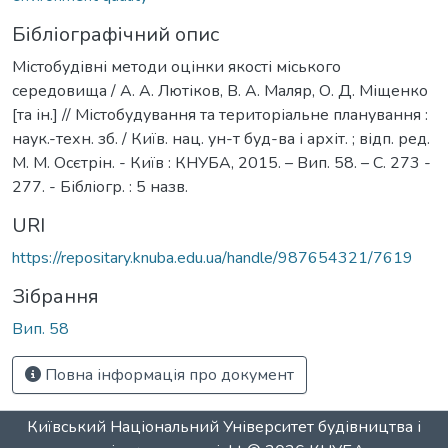
Бібліографічний опис
Містобудівні методи оцінки якості міського
середовища / А. А. Лютіков, В. А. Маляр, О. Д. Міщенко
[та ін.] // Містобудування та територіальне планування :
наук.-техн. зб. / Київ. нац. ун-т буд-ва і архіт. ; відп. ред.
М. М. Осєтрін. - Київ : КНУБА, 2015. – Вип. 58. – С. 273 -
277. - Бібліогр. : 5 назв.
URI
https://repositary.knuba.edu.ua/handle/987654321/7619
Зібрання
Вип. 58
Повна інформація про документ
Київський Національний Університет будівництва і