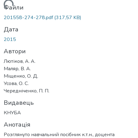
житься...
Файли
201558-274-278.pdf
(317,57 KB)
Дата
2015
Автори
Лютіков, А. А.
Маляр, В. А.
Міщенко, О. Д.
Усова, О. С.
Чередніченко, П. П.
Видавець
КНУБА
Анотація
Розглянуто навчальний посібник к.т.н., доцента