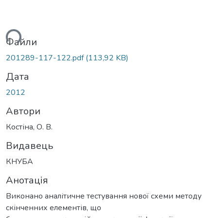
ться...
Файли
201289-117-122.pdf
(113,92 KB)
Дата
2012
Автори
Костіна, О. В.
Видавець
КНУБА
Анотація
Виконано аналітичне тестування нової схеми методу
скінченних елементів, що