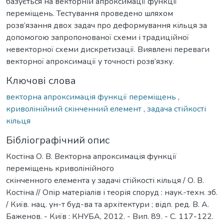
базується на векторній апроксимації функції
переміщень. Тестування проведено шляхом
розв’язання двох задач про деформування кільця за
допомогою запропонованої схеми і традиційної
невекторної схеми дискретизації. Виявлені переваги
векторної апроксимації у точності розв’язку.
Ключові слова
векторна апроксимація функції переміщень
,
криволінійний скінченний елемент
,
задача стійкості
кільця
Бібліографічний опис
Костіна О. В. Векторна апроксимація функції
переміщень криволінійного
скінченного елемента у задачі стійкості кільця / О. В.
Костіна // Опір матеріалів і теорія споруд : наук.-техн. зб.
/ Київ. нац. ун-т буд-ва та архітектури ; відп. ред. В. А.
Баженов. - Київ : КНУБА, 2012. - Вип. 89. - С. 117-122.