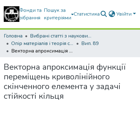
Фонди та
Пошук за
Статистика
Увійти
зібрання
критеріями
Головна
Вибрані статті з наукових збірників КНУБА
Опір матеріалів і теорія споруд
Вип. 89
Векторна апроксимація функції переміщень криволінійного скінченного елемента у задачі стійкості кільця
Векторна апроксимація функції
переміщень криволінійного
скінченного елемента у задачі
стійкості кільця