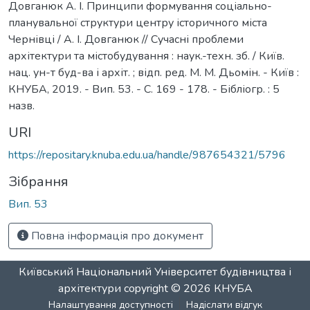
Довганюк А. І. Принципи формування соціально-
планувальної структури центру історичного міста
Чернівці / А. І. Довганюк // Сучасні проблеми
архітектури та містобудування : наук.-техн. зб. / Київ.
нац. ун-т буд-ва і архіт. ; відп. ред. М. М. Дьомін. - Київ :
КНУБА, 2019. - Вип. 53. - С. 169 - 178. - Бібліогр. : 5
назв.
URI
https://repositary.knuba.edu.ua/handle/987654321/5796
Зібрання
Вип. 53
Повна інформація про документ
Київський Національний Університет будівництва і
архітектури
copyright © 2026
КНУБА
Налаштування доступності
Надіслати відгук