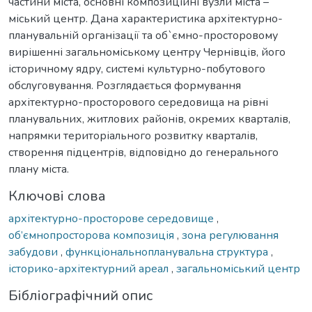
частини міста, основні композиційні вузли міста –
міський центр. Дана характеристика архітектурно-
планувальній організації та об`ємно-просторовому
вирішенні загальноміському центру Чернівців, його
історичному ядру, системі культурно-побутового
обслуговування. Розглядається формування
архітектурно-просторового середовища на рівні
планувальних, житлових районів, окремих кварталів,
напрямки територіального розвитку кварталів,
створення підцентрів, відповідно до генерального
плану міста.
Ключові слова
архітектурно-просторове середовище
,
об’ємнопросторова композиція
,
зона регулювання
забудови
,
функціональнопланувальна структура
,
історико-архітектурний ареал
,
загальноміський центр
Бібліографічний опис