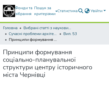
Фонди та
Пошук за
Статистика
Увійти
зібрання
критеріями
Головна
Вибрані статті з наукових збірників КНУБА
Сучасні проблеми архітектури та містобудування
Вип. 53
Принципи формування соціально-планувальної структури центру історичного міста Чернівці
Принципи формування
соціально-планувальної
структури центру історичного
міста Чернівці