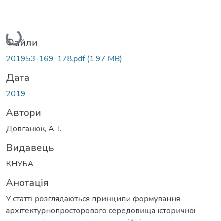
Вантажиться...
Файли
201953-169-178.pdf
(1,97 MB)
Дата
2019
Автори
Довганюк, А. І.
Видавець
КНУБА
Анотація
У статті розглядаються принципи формування
архітектурнопросторового середовища історичної