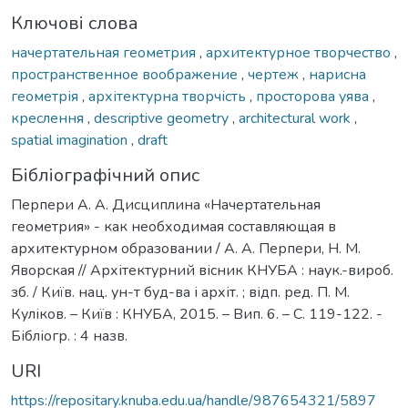
Ключові слова
начертательная геометрия
,
архитектурное творчество
,
пространственное воображение
,
чертеж
,
нарисна
геометрія
,
архітектурна творчість
,
просторова уява
,
креслення
,
descriptive geometry
,
architectural work
,
spatial imagination
,
draft
Бібліографічний опис
Перпери А. А. Дисциплина «Начертательная
геометрия» - как необходимая составляющая в
архитектурном образовании / А. А. Перпери, Н. М.
Яворская // Архітектурний вісник КНУБА : наук.-вироб.
зб. / Київ. нац. ун-т буд-ва і архіт. ; відп. ред. П. М.
Куліков. – Київ : КНУБА, 2015. – Вип. 6. – С. 119-122. -
Бібліогр. : 4 назв.
URI
https://repositary.knuba.edu.ua/handle/987654321/5897