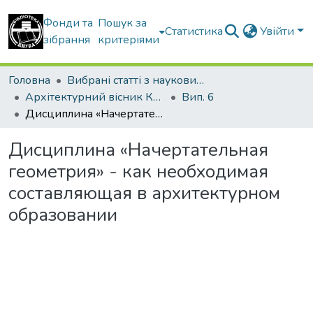
Фонди та
Пошук за
Статистика
Увійти
зібрання
критеріями
Головна
Вибрані статті з наукових збірників КНУБА
Архітектурний вісник КНУБА
Вип. 6
Дисциплина «Начертательная геометрия» - как необходимая составляющая в архитектурном образовании
Дисциплина «Начертательная
геометрия» - как необходимая
составляющая в архитектурном
образовании