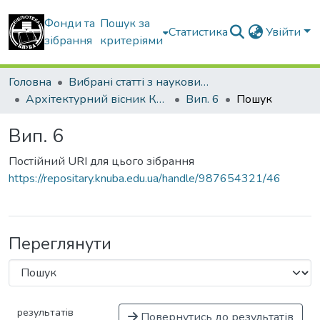
Фонди та
Пошук за
Статистика
Увійти
зібрання
критеріями
Головна
Вибрані статті з наукових збірників КНУБА
Архітектурний вісник КНУБА
Вип. 6
Пошук
Вип. 6
Постійний URI для цього зібрання
https://repositary.knuba.edu.ua/handle/987654321/46
Переглянути
результатів
Повернутись до результатів