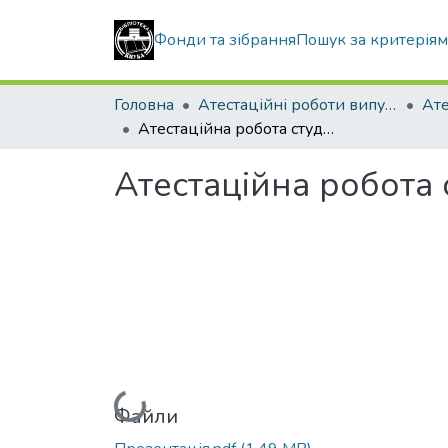
Фонди та зібрання
Пошук за критерія
Головна
Атестаційні роботи випускників
Атестаційна робота студента Новосада Івана Олександровича
Атестаційна робота
Вантажиться...
Файли