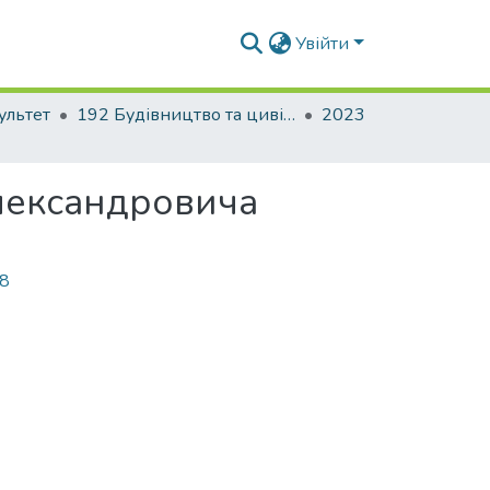
Увійти
ультет
192 Будівництво та цивільна інженерія. Промислове і цивільне будівництво
2023
Олександровича
88