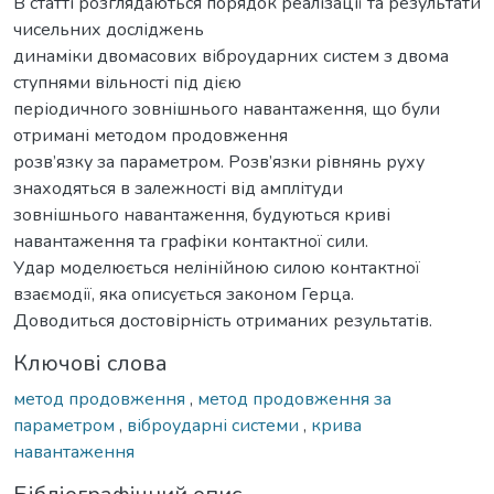
В статті розглядаються порядок реалізації та результати
чисельних досліджень
динаміки двомасових віброударних систем з двома
ступнями вільності під дією
періодичного зовнішнього навантаження, що були
отримані методом продовження
розв’язку за параметром. Розв’язки рівнянь руху
знаходяться в залежності від амплітуди
зовнішнього навантаження, будуються криві
навантаження та графіки контактної сили.
Удар моделюється нелінійною силою контактної
взаємодії, яка описується законом Герца.
Доводиться достовірність отриманих результатів.
Ключові слова
метод продовження
,
метод продовження за
параметром
,
віброударні системи
,
крива
навантаження