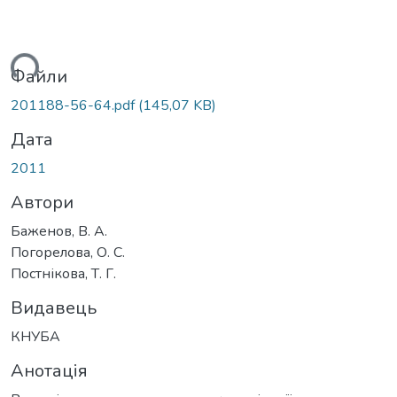
ться...
Файли
201188-56-64.pdf
(145,07 KB)
Дата
2011
Автори
Баженов, В. А.
Погорелова, О. С.
Постнікова, Т. Г.
Видавець
КНУБА
Анотація