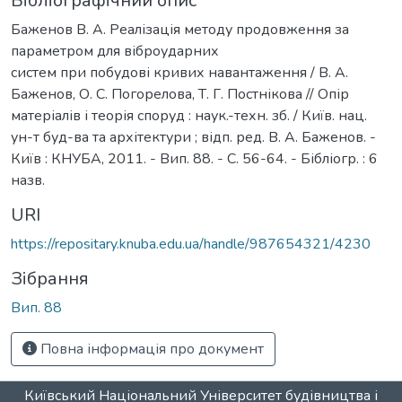
Бібліографічний опис
Баженов В. А. Реалізація методу продовження за
параметром для віброударних
систем при побудові кривих навантаження / В. А.
Баженов, О. С. Погорелова, Т. Г. Постнікова // Опір
матеріалів і теорія споруд : наук.-техн. зб. / Київ. нац.
ун-т буд-ва та архітектури ; відп. ред. В. А. Баженов. -
Київ : КНУБА, 2011. - Вип. 88. - С. 56-64. - Бібліогр. : 6
назв.
URI
https://repositary.knuba.edu.ua/handle/987654321/4230
Зібрання
Вип. 88
Повна інформація про документ
Київський Національний Університет будівництва і