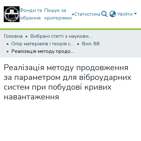
Фонди та
Пошук за
Статистика
Увійти
зібрання
критеріями
Головна
Вибрані статті з наукових збірників КНУБА
Опір матеріалів і теорія споруд
Вип. 88
Реалізація методу продовження за параметром для віброударних систем при побудові кривих навантаження
Реалізація методу продовження
за параметром для віброударних
систем при побудові кривих
навантаження