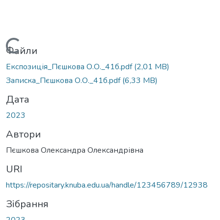
Вантажиться...
Файли
Експозиція_Пєшкова О.О._41б.pdf
(2,01 MB)
Записка_Пєшкова О.О._41б.pdf
(6,33 MB)
Дата
2023
Автори
Пєшкова Олександра Олександрівна
URI
https://repositary.knuba.edu.ua/handle/123456789/12938
Зібрання
2023