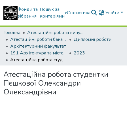
Фонди та
Пошук за
Статистика
Увійти
зібрання
критеріями
Головна
Атестаційні роботи випускників
Атестаційні роботи бакалаврів
Дипломні роботи
Архітектурний факультет
191 Архітектура та містобудування
2023
Атестаційна робота студентки Пєшкової Олександри Олександрівни
Атестаційна робота студентки
Пєшкової Олександри
Олександрівни