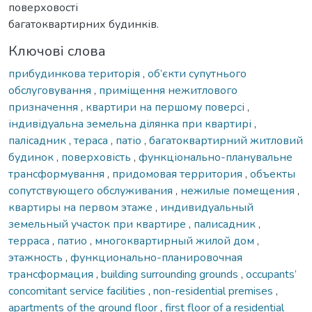
поверховості
багатоквартирних будинків.
Ключові слова
прибудинкова територія
,
об’єкти супутнього
обслуговування
,
приміщення нежитлового
призначення
,
квартири на першому поверсі
,
індивідуальна земельна ділянка при квартирі
,
палісадник
,
тераса
,
патіо
,
багатоквартирний житловий
будинок
,
поверховість
,
функціонально-планувальне
трансформування
,
придомовая территория
,
объекты
сопутствующего обслуживания
,
нежилые помещения
,
квартиры на первом этаже
,
индивидуальный
земельный участок при квартире
,
палисадник
,
терраса
,
патио
,
многоквартирный жилой дом
,
этажность
,
функционально-планировочная
трансформация
,
building surrounding grounds
,
occupants’
concomitant service facilities
,
non-residential premises
,
apartments of the ground floor
,
first floor of a residential