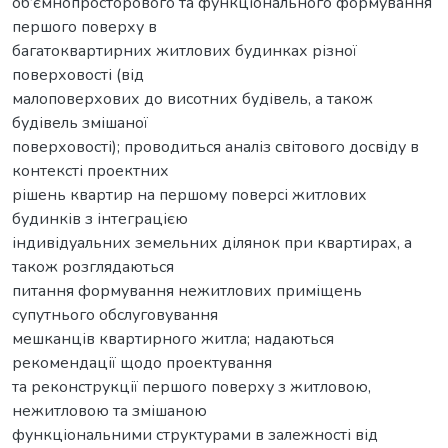
об’ємнопросторового та функціонального формування
першого поверху в
багатоквартирних житлових будинках різної
поверховості (від
малоповерхових до висотних будівель, а також
будівель змішаної
поверховості); проводиться аналіз світового досвіду в
контексті проектних
рішень квартир на першому поверсі житлових
будинків з інтеграцією
індивідуальних земельних ділянок при квартирах, а
також розглядаються
питання формування нежитлових приміщень
супутнього обслуговування
мешканців квартирного житла; надаються
рекомендації щодо проектування
та реконструкції першого поверху з житловою,
нежитловою та змішаною
функціональними структурами в залежності від