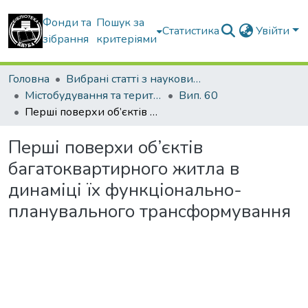
Фонди та
Пошук за
Статистика
Увійти
зібрання
критеріями
Головна
Вибрані статті з наукових збірників КНУБА
Містобудування та територіальне планування
Вип. 60
Перші поверхи об’єктів багатоквартирного житла в динаміці їх функціонально-планувального трансформування
Перші поверхи об’єктів
багатоквартирного житла в
динаміці їх функціонально-
планувального трансформування