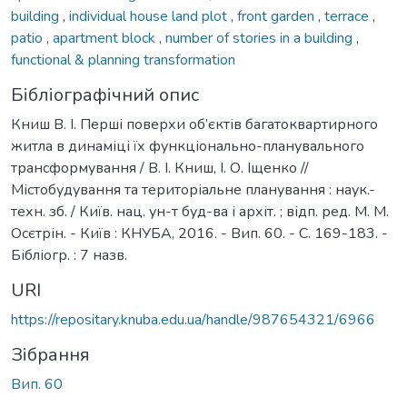
building
,
individual house land plot
,
front garden
,
terrace
,
patio
,
apartment block
,
number of stories in a building
,
functional & planning transformation
Бібліографічний опис
Книш В. І. Перші поверхи об’єктів багатоквартирного
житла в динаміці їх функціонально-планувального
трансформування / В. І. Книш, І. О. Іщенко //
Містобудування та територіальне планування : наук.-
техн. зб. / Київ. нац. ун-т буд-ва і архіт. ; відп. ред. М. М.
Осєтрін. - Київ : КНУБА, 2016. - Вип. 60. - С. 169-183. -
Бібліогр. : 7 назв.
URI
https://repositary.knuba.edu.ua/handle/987654321/6966
Зібрання
Вип. 60