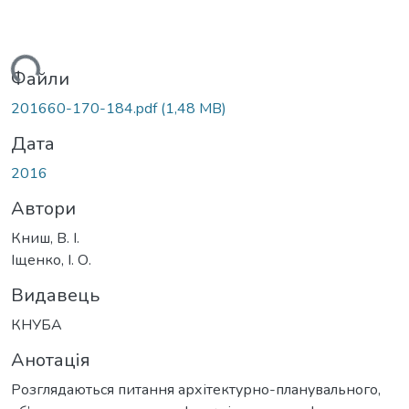
ься...
Файли
201660-170-184.pdf
(1,48 MB)
Дата
2016
Автори
Книш, В. І.
Іщенко, І. О.
Видавець
КНУБА
Анотація
Розглядаються питання архітектурно-планувального,