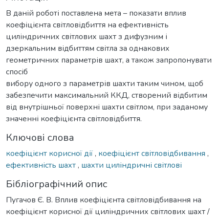
В даній роботі поставлена мета – показати вплив
коефіцієнта світловідбиття на ефективність
циліндричних світлових шахт з дифузним і
дзеркальним відбиттям світла за однакових
геометричних параметрів шахт, а також запропонувати
спосіб
вибору одного з параметрів шахти таким чином, щоб
забезпечити максимальний ККД, створений відбитим
від внутрішньої поверхні шахти світлом, при заданому
значенні коефіцієнта світловідбиття.
Ключові слова
коефіцієнт корисної дії
,
коефіцієнт світловідбивання
,
ефективність шахт
,
шахти циліндричні світлові
Бібліографічний опис
Пугачов Є. В. Вплив коефіцієнта світловідбивання на
коефіцієнт корисної дії циліндричних світлових шахт /