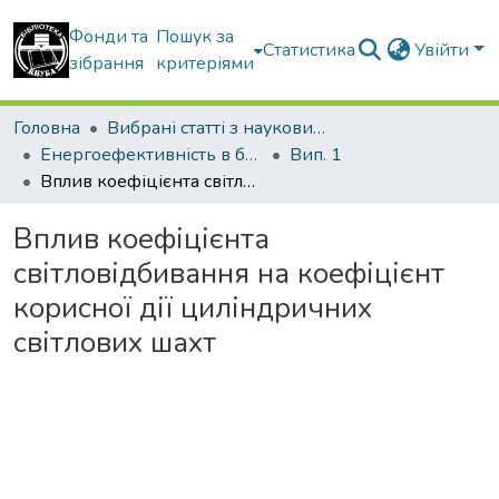
Фонди та
Пошук за
Статистика
Увійти
зібрання
критеріями
Головна
Вибрані статті з наукових збірників КНУБА
Енергоефективність в будівництві та архітектурі
Вип. 1
Вплив коефіцієнта світловідбивання на коефіцієнт корисної дії циліндричних світлових шахт
Вплив коефіцієнта
світловідбивання на коефіцієнт
корисної дії циліндричних
світлових шахт