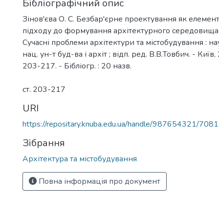
Бібліографічний опис
Зінов'єва О. С. Безбар'єрне проектування як елемен
підходу до формування архітектурного середовища / 
Сучасні проблеми архітектури та містобудування : наук
нац. ун-т буд-ва і архіт ; відп. ред. В.В.Товбич. - Київ,
203-217. - Бібліогр. : 20 назв.
ст. 203-217
URI
https://repositary.knuba.edu.ua/handle/987654321/7081
Зібрання
Архітектура та містобудування
Повна інформація про документ