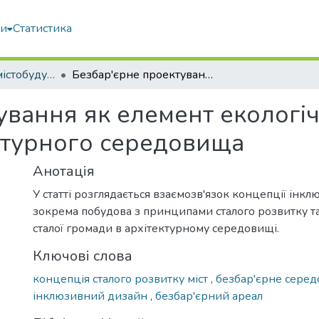
ми
Статистика
Архітектура та містобудування
Безбар'єрне проектування як елемент екологічного підходу до формування архітектурного середовища
ування як елемент екологіч
ктурного середовища
Анотація
У статті розглядається взаємозв'язок концепції інк
зокрема побудова з принципами сталого розвитку 
сталої громади в архітектурному середовищі.
Ключові слова
концепція сталого розвитку міст
,
безбар'єрне сере
інклюзивний дизайн
,
безбар'єрний ареал