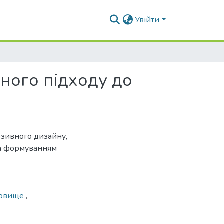
Увійти
ного підходу до
люзивного дизайну,
та формуванням
довище
,