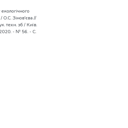
т екологічного
О.С. Зінов'єва //
. техн. зб / Київ.
 2020. - № 56. - С.