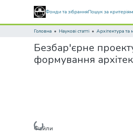
Фонди та зібрання
Пошук за критерія
Головна
Наукові статті
Безбар'єрне проект
формування архіте
Вантажиться...
Файли