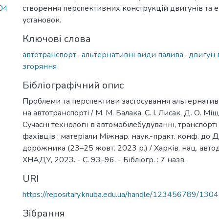
04
створення перспективних конструкцій двигунів та 
установок.
Ключові слова
автотранспорт
,
альтернативні види палива
,
двигун 
згоряння
Бібліографічний опис
Проблеми та перспективи застосування альтернатив
на автотранспорті / М. М. Балака, С. І. Лисак, Д. О. Міщ
Сучасні технології в автомобілебудуванні, транспорті
фахівців : матеріали Міжнар. наук.-практ. конф. до Д
дорожника (23–25 жовт. 2023 р.) / Харків. нац. автодо
ХНАДУ, 2023. - С. 93–96. - Бібліогр. : 7 назв.
URI
https://repositary.knuba.edu.ua/handle/123456789/130
Зібрання