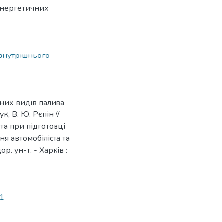
енергетичних
внутрішнього
них видів палива
ук, В. Ю. Рєпін //
 та при підготовці
ня автомобіліста та
р. ун-т. - Харків :
41