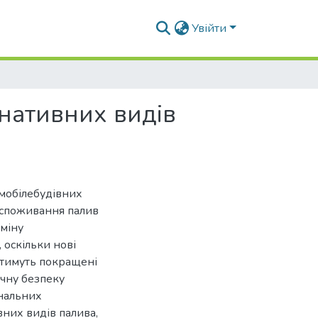
Увійти
нативних видів
омобілебудівних
 споживання палив
аміну
 оскільки нові
атимуть покращені
ічну безпеку
ональних
них видів палива,