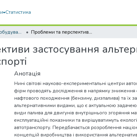
ми
Статистика
Галузеве машинобудування
Проблеми та перспективи застосування альтернативних видів палива на автотранспорті
ктиви застосування альтер
спорті
Анотація
Нині світові науково-експериментальні центри авт
фірм проводять дослідження в напрямку зниження
нафтового походження (бензину, дизпалива) та їх з
альтернативними видами, що є актуальною задачею,
види палива для двигунів внутрішнього згоряння м
експлуатаційні показники та вирішуватимуть еколог
автотранспорту. Передбачається розроблення наці
концепцій виробництва і використання альтернатив