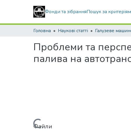
Фонди та зібрання
Пошук за критерія
Головна
Наукові статті
Проблеми та перспе
палива на автотран
Файли