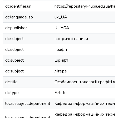
dc.identifier.uri
https://repositary.knuba.edu.ua
dc.language.iso
uk_UA
dc.publisher
КНУБА
dc.subject
історичні написи
dc.subject
графіті
dc.subject
шрифт
dc.subject
літера
dc.title
Особливості топології графіті я
dc.type
Article
local.subject.department
кафедра інформаційних техно
кафедра інформаційних технол
local.subject.department