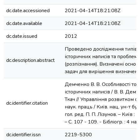
dc.date.accessioned
2021-04-14T18:21:08Z
dc.date.available
2021-04-14T18:21:08Z
dc.date.issued
2012
Проведено дослідження типів 
історичних написів та проблеми
dc.description.abstract
(розпізнання). Визначені основн
задач для вирішення визначен
Демченко В. В. Особливості топо
історичних написів / В. В. Демчен
Ткач // Управління розвитком ск
dc.identifier.citation
наук. праць / Київ. нац. ун-т буд
гол. ред. П. П. Лізунов. – Київ :
– С. 107 - 109. - Бібліогр. : 4 наз
dc.identifier.issn
2219-5300