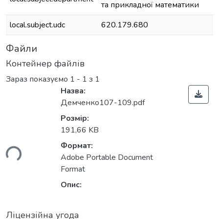
та прикладної математики
local.subject.udc
620.179.680
Файли
Контейнер файлів
Зараз показуємо
1 - 1 з 1
Назва:
Демченко107-109.pdf
Розмір:
191,66 KB
Формат:
ься...
Adobe Portable Document
Format
Опис:
Ліцензійна угода