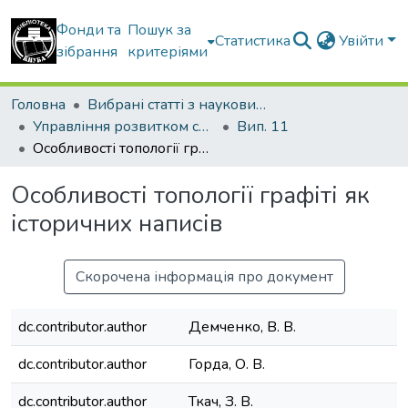
Фонди та
Пошук за
Статистика
Увійти
зібрання
критеріями
Головна
Вибрані статті з наукових збірників КНУБА
Управління розвитком складних систем
Вип. 11
Особливості топології графіті як історичних написів
Особливості топології графіті як
історичних написів
Скорочена інформація про документ
dc.contributor.author
Демченко, В. В.
dc.contributor.author
Горда, О. В.
dc.contributor.author
Ткач, З. В.