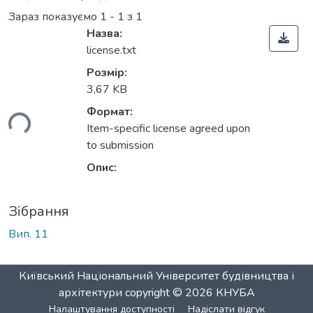
Зараз показуємо
1 - 1 з 1
Назва:
license.txt
Розмір:
3,67 KB
Формат:
ься...
Item-specific license agreed upon
to submission
Опис:
Зібрання
Вип. 11
Київський Національний Університет будівництва і
архітектури
copyright © 2026
КНУБА
Налаштування доступності
Надіслати відгук