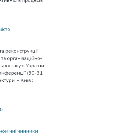
ктивність процесів
місто
та реконструкції
і та організаційно-
ної галузі України
конференції (30-31
ектури. – Київ :
85
ономічні чинники