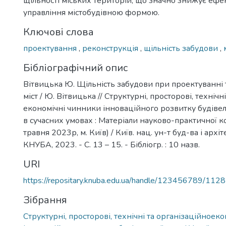
щільності міських територій, що значно знижує ефе
управління містобудівною формою.
Ключові слова
проектування
,
реконструкція
,
щільність забудови
,
Бібліографічний опис
Вітвицька Ю. Щільність забудови при проектуванні 
міст / Ю. Вітвицька // Структурні, просторові, технічн
економічні чинники інноваційного розвитку будівель
в сучасних умовах : Матеріали науково-практичної 
травня 2023р, м. Київ) / Київ. нац. ун-т буд-ва і архіт
КНУБА, 2023. - С. 13 – 15. - Бібліогр. : 10 назв.
URI
https://repositary.knuba.edu.ua/handle/123456789/112
Зібрання
Структурні, просторові, технічні та організаційноек