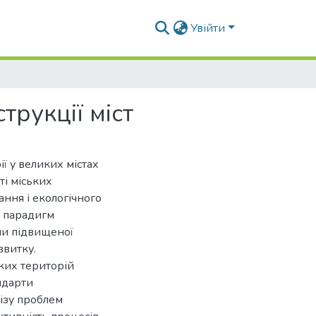
Увійти
трукції міст
ї у великих містах
ті міських
ння і екологічного
 парадигм
ми підвищеної
звитку.
ких територій
андарти
ізу проблем