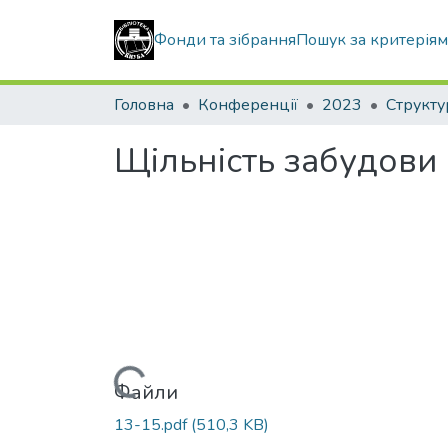
Фонди та зібрання
Пошук за критерія
Головна
Конференції
2023
Щільність забудови 
Вантажиться...
Файли
13-15.pdf
(510,3 KB)