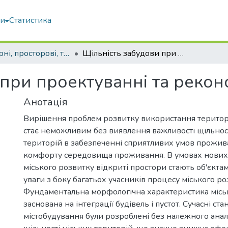
ми
Статистика
Структурні, просторові, технічні та організаційноекономічні чинники інноваційного розвитку будівельної галузі України в сучасних умовах
Щільність забудови при проектуванні та реконструкції міст
при проектуванні та реконс
Анотація
Вирішення проблем розвитку використання територі
стає неможливим без виявлення важливості щільнос
територій в забезпеченні сприятливих умов прожива
комфорту середовища проживання. В умовах нових
міського розвитку відкриті простори стають об'єкта
уваги з боку багатьох учасників процесу міського ро
Фундаментальна морфологічна характеристика місь
заснована на інтеграції будівель і пустот. Сучасні ст
містобудування були розроблені без належного анал