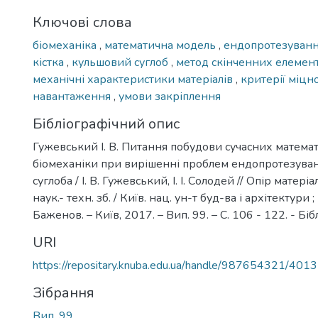
Ключові слова
біомеханіка
,
математична модель
,
ендопротезуван
кістка
,
кульшовий суглоб
,
метод скінченних елемен
механічні характеристики матеріалів
,
критерії міцн
навантаження
,
умови закріплення
Бібліографічний опис
Гужевський І. В. Питання побудови сучасних матем
біомеханіки при вирішенні проблем ендопротезува
суглоба / І. В. Гужевський, І. І. Солодей // Опір матеріа
наук.- техн. зб. / Київ. нац. ун-т буд-ва і архітектури ; 
Баженов. – Київ, 2017. – Вип. 99. – С. 106 - 122. - Бібл
URI
https://repositary.knuba.edu.ua/handle/987654321/4013
Зібрання
Вип. 99