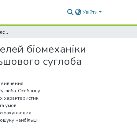
Увійти
Питання побудови сучасних математичних моделей біомеханіки при вирішенні проблем ендопротезування кульшового суглоба
елей біомеханіки
ьшового суглоба
и вивчення
углоба. Особливу
их характеристик
та умов
розрахункових
пошуку найбільш