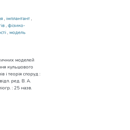
ня
,
імплантант
,
тів
,
фізико-
ості
,
модель
атичних моделей
ння кульшового
лів і теорія споруд :
відп. ред. В. А.
іогр. : 25 назв.