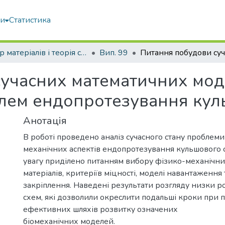
ми
Статистика
Опір матеріалів і теорія споруд
Вип. 99
учасних математичних мод
лем ендопротезування кул
Анотація
В роботі проведено аналіз сучасного стану проблем
механічних аспектів ендопротезування кульшового с
увагу приділено питанням вибору фізико-механічн
матеріалів, критеріїв міцності, моделі навантаження 
закріплення. Наведені результати розгляду низки 
схем, які дозволили окреслити подальші кроки при 
ефективних шляхів розвитку означених
біомеханічних моделей.