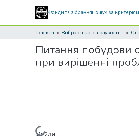
Фонди та зібрання
Пошук за критерія
Головна
Вибрані статті з наукових збірників КНУБА
Питання побудови с
при вирішенні проб
Файли