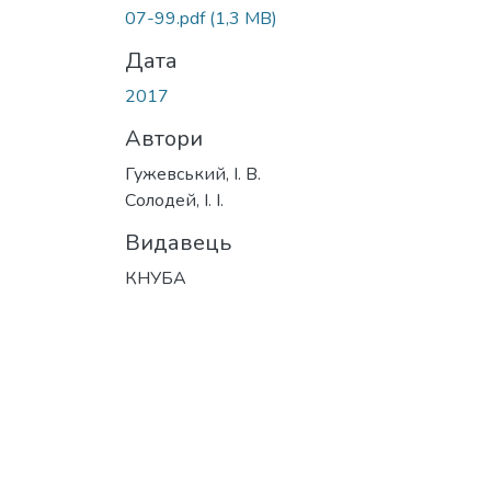
Вантажиться...
07-99.pdf
(1,3 MB)
Дата
2017
Автори
Гужевський, І. В.
Солодей, І. І.
Видавець
КНУБА