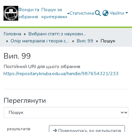
Фонди та
Пошук за
Статистика
Увійти
зібрання
критеріями
Головна
Вибрані статті з наукових збірників КНУБА
Опір матеріалів і теорія споруд
Вип. 99
Пошук
Вип. 99
Постійний URI для цього зібрання
https://repositary.knuba.edu.ua/handle/987654321/233
Переглянути
результатів
Повернутись до результатів