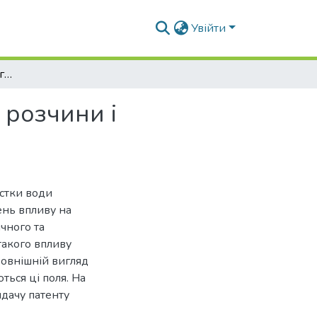
Увійти
Вплив електромагнітного поля на воду і водяні розчини і очищення води
 розчини і
истки води
ень впливу на
чного та
такого впливу
зовнішній вигляд
ься ці поля. На
дачу патенту