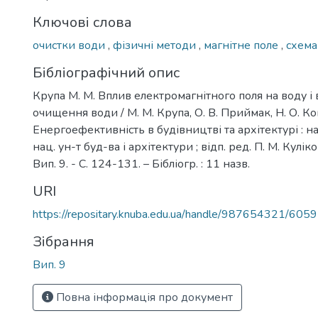
Ключові слова
очистки води
,
фізичні методи
,
магнітне поле
,
схема
Бібліографічний опис
Крупа М. М. Вплив електромагнітного поля на воду і 
очищення води / М. М. Крупа, О. В. Приймак, Н. О. Ко
Енергоефективність в будівництві та архітектурі : наук
нац. ун-т буд-ва і архітектури ; відп. ред. П. М. Куліко
Вип. 9. - С. 124-131. – Бібліогр. : 11 назв.
URI
https://repositary.knuba.edu.ua/handle/987654321/6059
Зібрання
Вип. 9
Повна інформація про документ