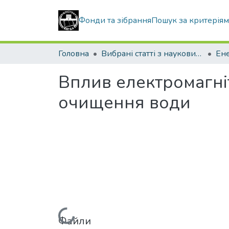
Фонди та зібрання
Пошук за критерія
Головна
Вибрані статті з наукових збірників КНУБА
Вплив електромагніт
очищення води
Файли