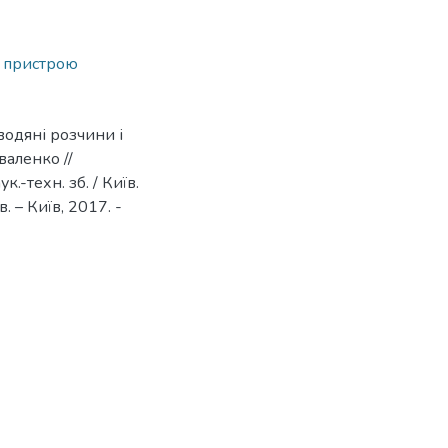
 пристрою
водяні розчини і
валенко //
.-техн. зб. / Київ.
в. – Київ, 2017. -