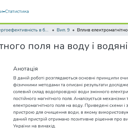
ми
Статистика
Енергоефективність в будівництві та архітектурі
Вип. 9
ного поля на воду і водяні
Анотація
В даній роботі розглядаються основні принципи оч
фізичними методами та описані результати дослідж
солевий склад водопровідної води змінного електри
постійного магнітного поля. Аналізується механізми 
електромагнітного поля на воду. Приведені схеми і 
пристрою для очищення води, в якому використовуют
даний пристрій отримано позитивне рішення про ви
України на винахід.