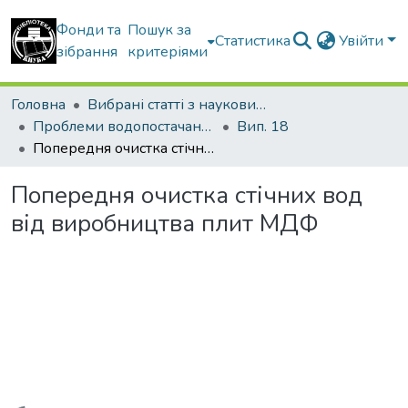
Фонди та
Пошук за
Статистика
Увійти
зібрання
критеріями
Головна
Вибрані статті з наукових збірників КНУБА
Проблеми водопостачання, водовідведення та гідравліки
Вип. 18
Попередня очистка стічних вод від виробництва плит МДФ
Попередня очистка стічних вод
від виробництва плит МДФ