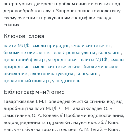
літературних джерел з проблем очистки стічних вод
деревообробної галузі. Запропоновано технологічну
схему очистки із врахуванням специфіки складу
стічних.
Ключові слова
плити МДФ
,
смоли природні
,
смоли синтетичні
,
біохімічне окислення
,
електрокоагуляція
,
коагулянт
,
цеолітовий фільтр
,
усереднювач
,
плиты МДФ
,
смолы
природные
,
смолы синтетические
,
биохимическое
окисление
,
электрокоагуляция
,
коагулянт
,
цеолитовый фильтр
,
усреднитель
Бібліографічний опис
Таварткіладзе І. М. Попередня очистка стічних вод від
виробництва плит МДФ / І. М. Таварткіладзе, О. В.
Замогильна, О. А. Коваль // Проблеми водопостачання,
водовідведення та гідравліки : наук.-техн. зб. / Київ.
нац. ун-т. буд-ва і архіт. ; гол. ред. А. М. Тугай. – Київ :