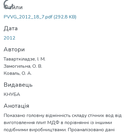
Вантажиться...
Файли
PVVG_2012_18_7.pdf
(292,8 KB)
Дата
2012
Автори
Таварткіладзе, І. М.
Замогильна, О. В.
Коваль, О. А.
Видавець
КНУБА
Анотація
Показано головну відмінність складу стічних вод від
виготовлення плит МДФ в порівнянні із іншими
подібними виробництвами. Проаналізовано дані