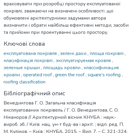
враховувати при розробці простору експлуатованої
покрівлі, зважаючи на визначені особливості ,що
обумовлені архітектурними задумами автора
визначити і обрати найбільш ефективні методи, засоби
та прийоми при проектуванні цього простору.
Ключові слова
експлуатована покрівля
,
зелені дахи
,
площа покрівлі
,
класифікація покрівлі
,
эксплуатируемая кровля
,
зеленые крыши
,
площадь кровли
,
классификация
кровли
,
operated roof
,
green the roof
,
square’s roofing
,
roofing classification
Бібліографічний опис
Венедиктова Г. О. Загальна класифікація
експлуатованих покрівель / Г. О. Венедиктова, С. О.
Ніканоров // Архітектурний вісник КНУБА : наук.-
вироб. зб. / Київ. нац. ун-т буд-ва і архіт. ; відп. ред. П.
М. Куліков. – Київ : КНУБА, 2015. – Вип. 7. – С. 321-324.