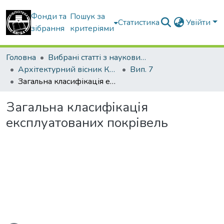
Фонди та
Пошук за
Статистика
Увійти
зібрання
критеріями
Головна
Вибрані статті з наукових збірників КНУБА
Архітектурний вісник КНУБА
Вип. 7
Загальна класифікація експлуатованих покрівель
Загальна класифікація
експлуатованих покрівель