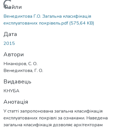
Вантажиться...
Файли
Венедиктова Г.О. Загальна класифікація
експлуатованих покрівель.pdf
(575,64 KB)
Дата
2015
Автори
Ніканоров, С. О.
Венедиктова, Г. О.
Видавець
КНУБА
Анотація
У статті запропонована загальна класифікація
експлуатованих покрівлі за ознаками. Наведена
загальна класифікація дозволяє архітекторам