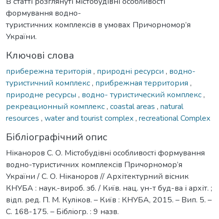
В статті розглянуті містобудівні особливості
формування водно-
туристичних комплексів в умовах Причорномор’я
України.
Ключові слова
прибережна територія
,
природні ресурси
,
водно-
туристичний комплекс
,
прибрежная территория
,
природне ресурсы
,
водно- туристический комплекс
,
рекреационный комплекс
,
coastal areas
,
natural
resources
,
water and tourist complex
,
recreational Complex
Бібліографічний опис
Ніканоров С. О. Містобудівні особливості формування
водно-туристичних комплексів Причорномор’я
України / С. О. Ніканоров // Архітектурний вісник
КНУБА : наук.-вироб. зб. / Київ. нац. ун-т буд-ва і архіт. ;
відп. ред. П. М. Куліков. – Київ : КНУБА, 2015. – Вип. 5. –
С. 168-175. – Бібліогр. : 9 назв.