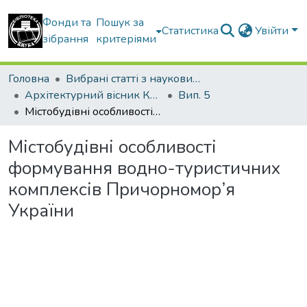
Фонди та
Пошук за
Статистика
Увійти
зібрання
критеріями
Головна
Вибрані статті з наукових збірників КНУБА
Архітектурний вісник КНУБА
Вип. 5
Містобудівні особливості формування водно-туристичних комплексів Причорномор’я України
Містобудівні особливості
формування водно-туристичних
комплексів Причорномор’я
України