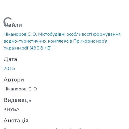
Вантажиться...
Файли
Ніканоров С. О. Містобудівні особливості формування
водно-туристичних комплексів Причорномор’я
України.pdf
(490,8 KB)
Дата
2015
Автори
Ніканоров, С. О
Видавець
КНУБА
Анотація