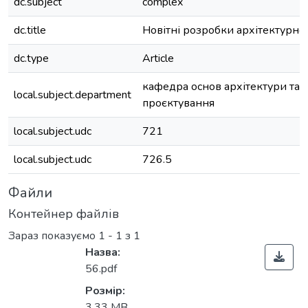
dc.subject
complex
dc.title
Новітні розробки архітектурної
dc.type
Article
кафедра основ архітектури та 
local.subject.department
проєктування
local.subject.udc
721
local.subject.udc
726.5
Файли
Контейнер файлів
Зараз показуємо
1 - 1 з 1
Назва:
56.pdf
Розмір:
3,33 MB