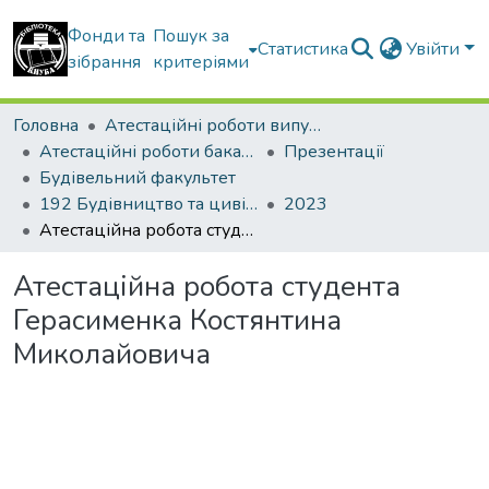
Фонди та
Пошук за
Статистика
Увійти
зібрання
критеріями
Головна
Атестаційні роботи випускників
Атестаційні роботи бакалаврів
Презентації
Будівельний факультет
192 Будівництво та цивільна інженерія. Промислове і цивільне будівництво
2023
Атестаційна робота студента Герасименка Костянтина Миколайовича
Атестаційна робота студента
Герасименка Костянтина
Миколайовича