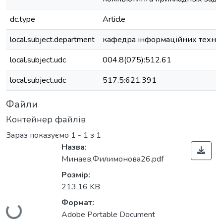
dc.type
Article
local.subject.department
кафедра інформаційних техно
local.subject.udc
004.8(075):512.61
local.subject.udc
517.5:621.391
Файли
Контейнер файлів
Зараз показуємо
1 - 1 з 1
Назва:
Минаев,Филимонова26.pdf
Розмір:
213,16 KB
Формат:
Вантажиться...
Adobe Portable Document