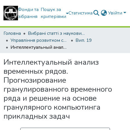
Фонди та
Пошук за
Статистика
Увійти
зібрання
критеріями
Головна
Вибрані статті з наукових збірників КНУБА
Управління розвитком складних систем
Вип. 19
Интеллектуальный анализ временных рядов. Прогнозирование гранулированного временного ряда и решение на основе гранулярного компьютинга прикладных задач
Интеллектуальный анализ
временных рядов.
Прогнозирование
гранулированного временного
ряда и решение на основе
гранулярного компьютинга
прикладных задач