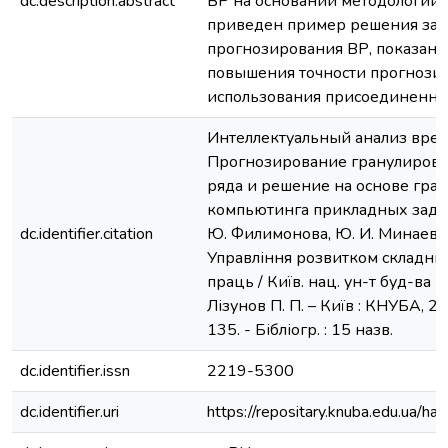
dc.description.abstract
ВР на основании методологии
приведен пример решения зад
прогнозирования ВР, показана
повышения точности прогнозир
использования присоединенны
Интеллектуальный анализ вре
Прогнозирование гранулирова
ряда и решение на основе гра
компьютинга прикладных задач 
dc.identifier.citation
Ю. Филимонова, Ю. И. Минаева, 
Управління розвитком складних 
праць / Київ. нац. ун-т буд-ва і ар
Лізунов П. П. – Київ : КНУБА, 20
135. - Бібліогр. : 15 назв.
dc.identifier.issn
2219-5300
dc.identifier.uri
https://repositary.knuba.edu.ua