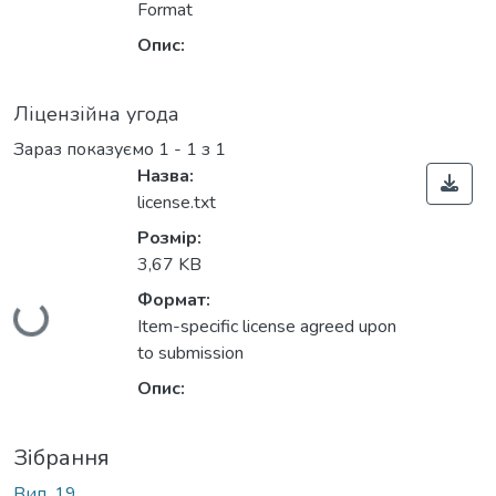
Format
Опис:
Ліцензійна угода
Зараз показуємо
1 - 1 з 1
Назва:
license.txt
Розмір:
3,67 KB
Формат:
Вантажиться...
Item-specific license agreed upon
to submission
Опис:
Зібрання
Вип. 19