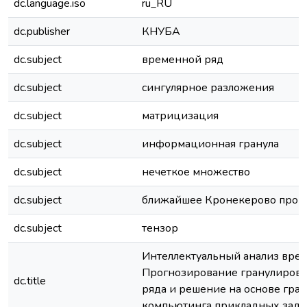
dc.language.iso
ru_RU
dc.publisher
КНУБА
dc.subject
временной ряд
dc.subject
сингулярное разложения
dc.subject
матрицизация
dc.subject
информационная гранула
dc.subject
нечеткое множество
dc.subject
ближайшее Кронекерово прои
dc.subject
тензор
Интеллектуальный анализ вре
Прогнозирование гранулирова
dc.title
ряда и решение на основе гра
компьютинга прикладных зада