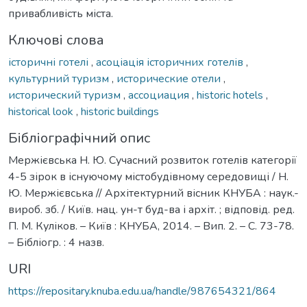
привабливість міста.
Ключові слова
історичні готелі
,
асоціація історичних готелів
,
культурний туризм
,
исторические отели
,
исторический туризм
,
ассоциация
,
historic hotels
,
historical look
,
historic buildings
Бібліографічний опис
Мержієвська Н. Ю. Сучасний розвиток готелів категорії
4-5 зірок в існуючому містобудівному середовищі / Н.
Ю. Мержієвська // Архітектурний вісник КНУБА : наук.-
вироб. зб. / Київ. нац. ун-т буд-ва і архіт. ; відповід. ред.
П. М. Куліков. – Київ : КНУБА, 2014. – Вип. 2. – С. 73-78.
– Бібліогр. : 4 назв.
URI
https://repositary.knuba.edu.ua/handle/987654321/864