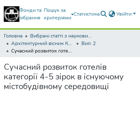
Фонди та
Пошук за
Статистика
Увійти
зібрання
критеріями
Головна
Вибрані статті з наукових збірників КНУБА
Архітектурний вісник КНУБА
Вип. 2
Сучасний розвиток готелів категорії 4-5 зірок в існуючому містобудівному середовищі
Сучасний розвиток готелів
категорії 4-5 зірок в існуючому
містобудівному середовищі