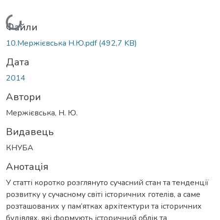
Вантажиться...
Файли
10.Мержієвська Н.Ю.pdf
(492,7 KB)
Дата
2014
Автори
Мержієвська, Н. Ю.
Видавець
КНУБА
Анотація
У статті коротко розглянуто сучасний стан та тенденції
розвитку у сучасному світі історичних готелів, а саме
розташованих у пам’ятках архітектури та історичних
будівлях, які формують історичний облік та