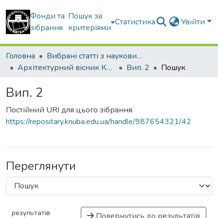
Фонди та
Пошук за
Статистика
Увійти
зібрання
критеріями
Головна
Вибрані статті з наукових збірників КНУБА
Архітектурний вісник КНУБА
Вип. 2
Пошук
Вип. 2
Постійний URI для цього зібрання
https://repositary.knuba.edu.ua/handle/987654321/42
Переглянути
результатів
Повернутись до результатів