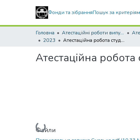
Фонди та зібрання
Пошук за критерія
Головна
Атестаційні роботи випускників
2023
Атестаційна робота студента Смалька Андрія Анатолійовича
Атестаційна робота
Вантажиться...
Файли