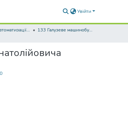
Увійти
Факультет автоматизації і інформаційних технологій
133 Галузеве машинобудування
Анатолійовича
60