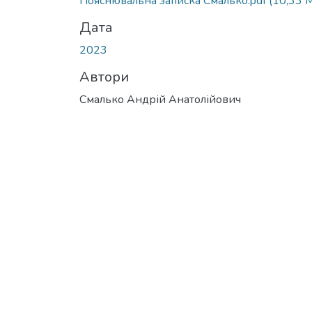
Пояснювальна записка Смалько.pdf
(10,33 
Дата
2023
Автори
Смалько Андрій Анатолійович