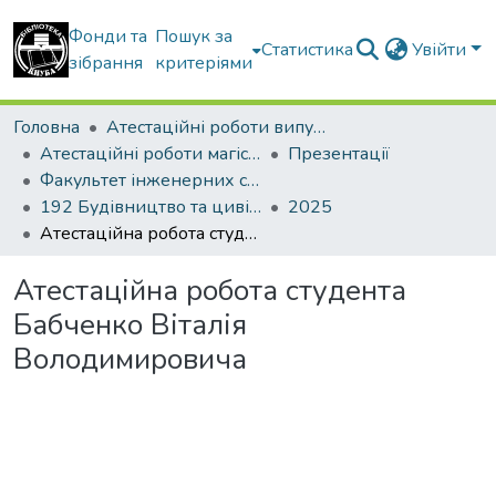
Фонди та
Пошук за
Статистика
Увійти
зібрання
критеріями
Головна
Атестаційні роботи випускників
Атестаційні роботи магістрів
Презентації
Факультет інженерних систем та екології
192 Будівництво та цивільна інженерія. Теплогазопостачання і вентиляція
2025
Атестаційна робота студента Бабченко Віталія Володимировича
Атестаційна робота студента
Бабченко Віталія
Володимировича