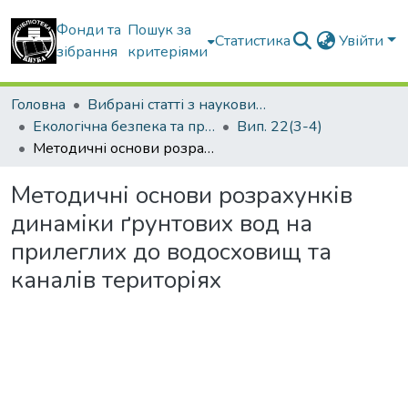
Фонди та
Пошук за
Статистика
Увійти
зібрання
критеріями
Головна
Вибрані статті з наукових збірників КНУБА
Екологічна безпека та природокористування
Вип. 22(3-4)
Методичні основи розрахунків динаміки ґрунтових вод на прилеглих до водосховищ та каналів територіях
Методичні основи розрахунків
динаміки ґрунтових вод на
прилеглих до водосховищ та
каналів територіях