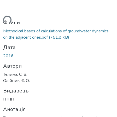
ься...
Файли
Methodical bases of calculations of groundwater dynamics
on the adjacent ones.pdf
(751,8 KB)
Дата
2016
Автори
Телима, С. В.
Олійник, Є. О.
Видавець
ІТІГІП
Анотація