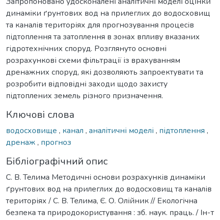
Запропоновано удосконалені аналітичні моделі оцінки
динаміки ґрунтових вод на прилеглих до водосховищ
та каналів територіях для прогнозування процесів
підтоплення та затоплення в зонах впливу вказаних
гідротехнічних споруд. Розглянуто основні
розрахункові схеми фільтрації із врахуванням
дренажних споруд, які дозволяють запроектувати та
розробити відповідні заходи щодо захисту
підтоплених земель різного призначення.
Ключові слова
водосховище
,
канал
,
аналітичні моделі
,
підтоплення
,
дренаж
,
прогноз
Бібліографічний опис
С. В. Телима Методичні основи розрахунків динаміки
ґрунтових вод на прилеглих до водосховищ та каналів
територіях / С. В. Телима, Є. О. Олійник // Екологічна
безпека та природокористування : зб. наук. праць. / Ін-т