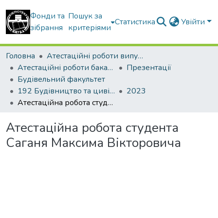
Фонди та
Пошук за
Статистика
Увійти
зібрання
критеріями
Головна
Атестаційні роботи випускників
Атестаційні роботи бакалаврів
Презентації
Будівельний факультет
192 Будівництво та цивільна інженерія. Промислове і цивільне будівництво
2023
Атестаційна робота студента Саганя Максима Вікторовича
Атестаційна робота студента
Саганя Максима Вікторовича