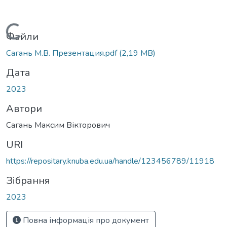
Вантажиться...
Файли
Сагань М.В. Презентация.pdf
(2,19 MB)
Дата
2023
Автори
Сагань Максим Вікторович
URI
https://repositary.knuba.edu.ua/handle/123456789/11918
Зібрання
2023
Повна інформація про документ