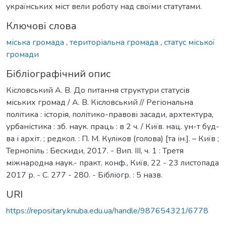
українських міст вели роботу над своїми статутами.
Ключові слова
міська громада
,
територіальна громада
,
статус міської
громади
Бібліографічний опис
Кісловський А. В. До питання структури статусів
міських громад / А. В. Кісловський // Регіональна
політика : історія, політико-правові засади, архтектура,
урбаністика : зб. наук. праць : в 2 ч. / Київ. нац. ун-т буд-
ва і архіт. ; редкол. : П. М. Куліков (голова) [та ін.]. – Київ ;
Тернопіль : Бескиди, 2017. - Вип. ІІI, ч. 1 : Третя
міжнародна наук.- практ. конф., Київ, 22 - 23 листопада
2017 р. - С. 277 - 280. - Бібліогр. : 5 назв.
URI
https://repositary.knuba.edu.ua/handle/987654321/6778