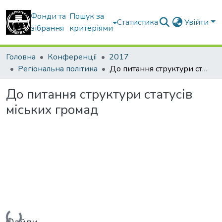
Фонди та
Пошук за
Статистика
Увійти
зібрання
критеріями
Головна
Конференції
2017
Регіональна політика
До питання структури статусів міських громад
До питання структури статусів
міських громад
Вантажиться...