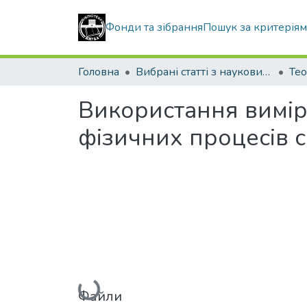
Фонди та зібрання
Пошук за критерія
Головна
Вибрані статті з наукових збірників КНУБА
Використання вимір
фізичних процесі
Вантажиться...
Файли