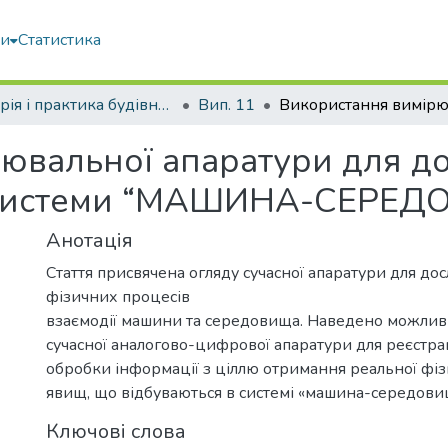
ми
Статистика
Теорія і практика будівництва
Вип. 11
ювальної апаратури для д
в системи “МАШИНА-СЕРЕ
Анотація
Стаття присвячена огляду сучасної апаратури для до
фізичних процесів
взаємодії машини та середовища. Наведено можлив
сучасної аналогово-цифрової апаратури для реєстраці
обробки інформації з ціллю отримання реальної фі
явищ, що відбуваються в системі «машина-середови
Ключові слова