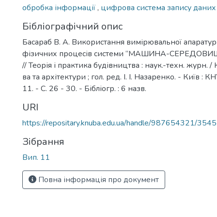
обробка інформації
,
цифрова система запису дани
Бібліографічний опис
Басараб В. А. Використання вимірювальної апарату
фізичних процесів системи “МАШИНА-СЕРЕДОВИЩЕ”
// Теорія і практика будівництва : наук.-техн. журн. / 
ва та архітектури ; гол. ред. І. І. Назаренко. - Київ : 
11. - С. 26 - 30. - Бібліогр. : 6 назв.
URI
https://repositary.knuba.edu.ua/handle/987654321/3545
Зібрання
Вип. 11
Повна інформація про документ