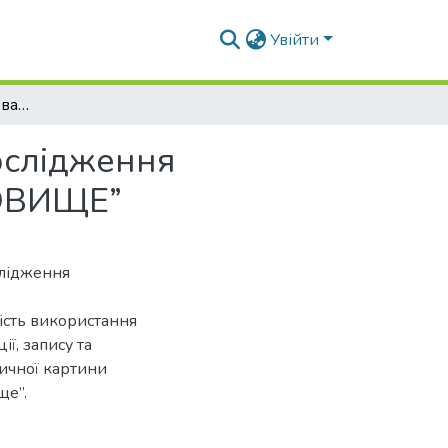
Увійти
Використання вимірювальної апаратури для дослідження фізичних процесів системи “МАШИНА-СЕРЕДОВИЩЕ”
ослідження
ДОВИЩЕ”
слідження
ість використання
ї, запису та
зичної картини
ще”.