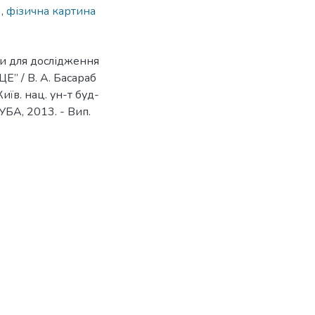
х
,
фізична картина
ри для дослідження
 / В. А. Басараб
Київ. нац. ун-т буд-
КНУБА, 2013. - Вип.