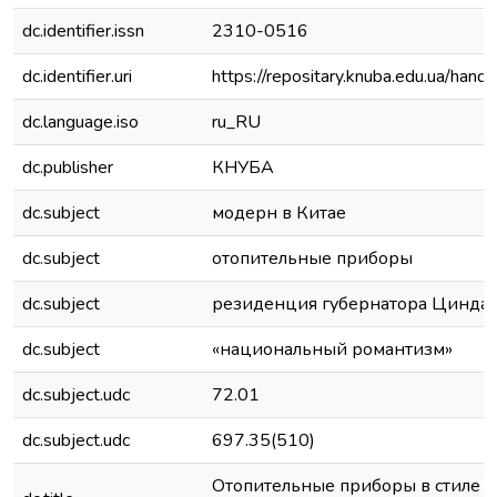
dc.identifier.issn
2310-0516
dc.identifier.uri
https://repositary.knuba.edu.ua/h
dc.language.iso
ru_RU
dc.publisher
КНУБА
dc.subject
модерн в Китае
dc.subject
отопительные приборы
dc.subject
резиденция губернатора Цинда
dc.subject
«национальный романтизм»
dc.subject.udc
72.01
dc.subject.udc
697.35(510)
Отопительные приборы в стиле 