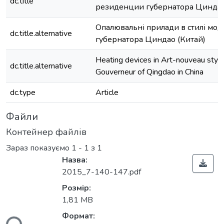
dc.title
резиденции губернатора Циндао
Опалювальні прилади в стилі мод
dc.title.alternative
губернатора Циндао (Китай)
Heating devices in Art-nouveau style
dc.title.alternative
Gouverneur of Qingdao in China
dc.type
Article
Файли
Контейнер файлів
Зараз показуємо
1 - 1 з 1
Назва:
2015_7-140-147.pdf
Розмір:
1,81 MB
Формат: