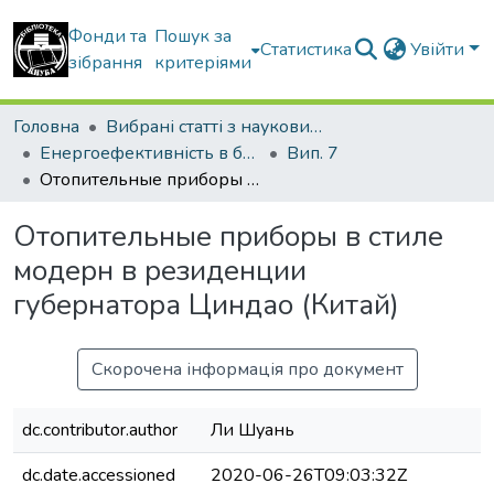
Фонди та
Пошук за
Статистика
Увійти
зібрання
критеріями
Головна
Вибрані статті з наукових збірників КНУБА
Енергоефективність в будівництві та архітектурі
Вип. 7
Отопительные приборы в стиле модерн в резиденции губернатора Циндао (Китай)
Отопительные приборы в стиле
модерн в резиденции
губернатора Циндао (Китай)
Скорочена інформація про документ
dc.contributor.author
Ли Шуань
dc.date.accessioned
2020-06-26T09:03:32Z