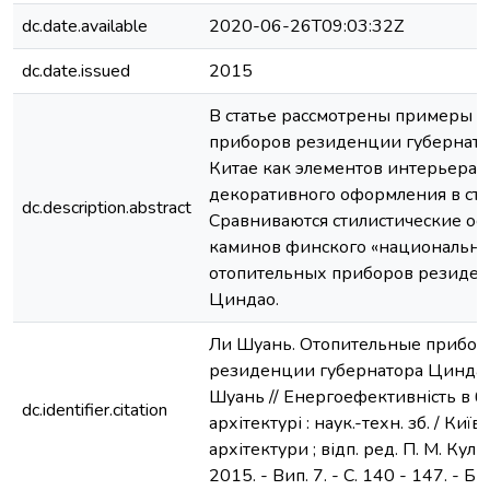
dc.date.available
2020-06-26T09:03:32Z
dc.date.issued
2015
В статье рассмотрены примеры 
приборов резиденции губернато
Китае как элементов интерьера,
декоративного оформления в сти
dc.description.abstract
Сравниваются стилистические ос
каминов финского «национально
отопительных приборов резиден
Циндао.
Ли Шуань. Отопительные приборы
резиденции губернатора Циндао 
Шуань // Енергоефективність в бу
dc.identifier.citation
архітектурі : наук.-техн. зб. / Київ.
архітектури ; відп. ред. П. М. Кулі
2015. - Вип. 7. - С. 140 - 147. - Біб