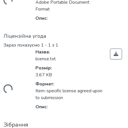
ться...
Adobe Portable Document
Format
Опис:
Ліцензійна угода
Зараз показуємо
1 - 1 з 1
Назва:
license.txt
Розмір:
3,67 KB
Формат:
ться...
Item-specific license agreed upon
to submission
Опис:
Зібрання