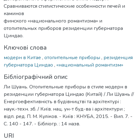
Сравниваются стилистические особенности печей и
каминов
финского «национального романтизма» и
отопительных приборов резиденции губернатора
Циндао.
Ключові слова
модерн в Китае
,
отопительные приборы
,
резиденция
губернатора Циндао
,
«национальный романтизм»
Бібліографічний опис
Ли Шуань. Отопительные приборы в стиле модерн в
резиденции губернатора Циндао (Китай) / Ли Шуань //
Енергоефективність в будівництві та архітектурі :
наук.-техн. зб. / Київ. нац. ун-т буд-ва і архітектури ;
відп. ред. П. М. Куліков. - Київ : КНУБА, 2015. - Вип. 7. -
С. 140 - 147. - Бібліогр. : 14 назв.
URI