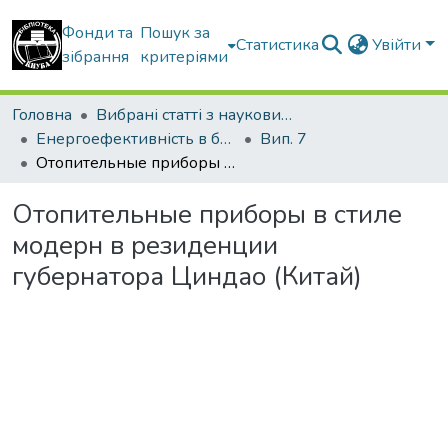
Фонди та
Пошук за
Статистика
Увійти
зібрання
критеріями
Головна
Вибрані статті з наукових збірників КНУБА
Енергоефективність в будівництві та архітектурі
Вип. 7
Отопительные приборы в стиле модерн в резиденции губернатора Циндао (Китай)
Отопительные приборы в стиле
модерн в резиденции
губернатора Циндао (Китай)