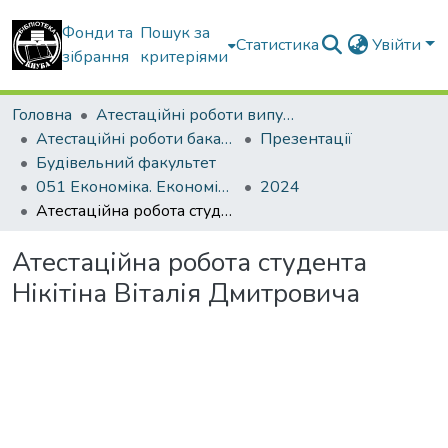
Фонди та
Пошук за
Статистика
Увійти
зібрання
критеріями
Головна
Атестаційні роботи випускників
Атестаційні роботи бакалаврів
Презентації
Будівельний факультет
051 Економіка. Економіка підприємства
2024
Атестаційна робота студента Нікітіна Віталія Дмитровича
Атестаційна робота студента
Нікітіна Віталія Дмитровича