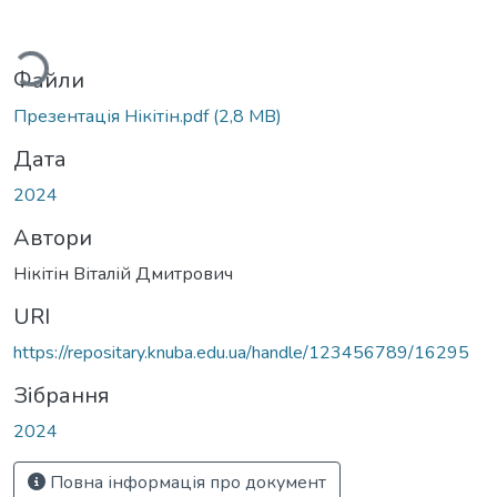
ься...
Файли
Презентація Нікітін.pdf
(2,8 MB)
Дата
2024
Автори
Нікітін Віталій Дмитрович
URI
https://repositary.knuba.edu.ua/handle/123456789/16295
Зібрання
2024
Повна інформація про документ