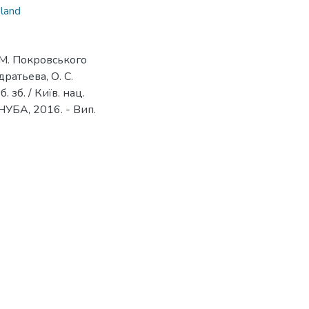
land
 М. Покровського
ратьева, О. С.
 зб. / Київ. нац.
 КНУБА, 2016. - Вип.