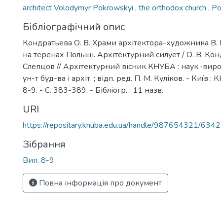
architect Volodymyr Pokrowskyi
,
the orthodox church
,
Po
Бібліографічний опис
Кондратьева О. В. Храми архітектора-художника В.
на теренах Польщі. Архітектурний силует / О. В. Конд
Слепцов // Архітектурний вісник КНУБА : наук.-вироб.
ун-т буд-ва і архіт. ; відп. ред. П. М. Куліков. - Київ :
8-9. - С. 383-389. - Бібліогр. : 11 назв.
URI
https://repositary.knuba.edu.ua/handle/987654321/6342
Зібрання
Вип. 8-9
Повна інформація про документ