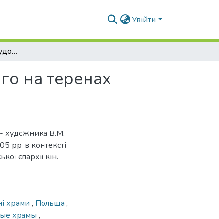
Увійти
Храми архітектора-художника В.М. Покровського на теренах Польщі. Архітектурний силует
го на теренах
а- художника В.М.
5 рр. в контексті
ої єпархії кін.
ні храми
,
Польща
,
ные храмы
,