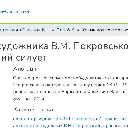
ми
Статистика
Архітектурний вісник КНУБА
Вип. 8-9
художника В.М. Покровсько
ний силует
Анотація
Стаття окреслює силует храмобудування архітектор
Покровського на теренах Польщі у період 1891 - 190
розвитку архітектури Варшави та Холмсько-Варшавськ
XIX - поч. XX ст.
Ключові слова
архітектор-художник В.М. Покровський
,
православ
архитектор-художник В.Н. Покровский
,
православ