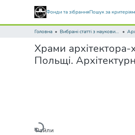
Фонди та зібрання
Пошук за критерія
Головна
Вибрані статті з наукових збірників КНУБА
Храми архітектора-
Польщі. Архітектур
Вантажиться...
Файли