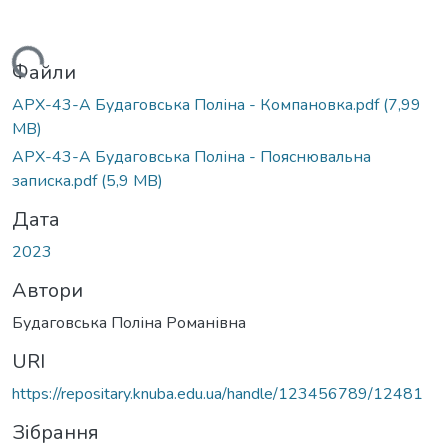
Вантажиться...
Файли
АРХ-43-А Будаговська Поліна - Компановка.pdf
(7,99
MB)
АРХ-43-А Будаговська Поліна - Пояснювальна
записка.pdf
(5,9 MB)
Дата
2023
Автори
Будаговська Поліна Романівна
URI
https://repositary.knuba.edu.ua/handle/123456789/12481
Зібрання