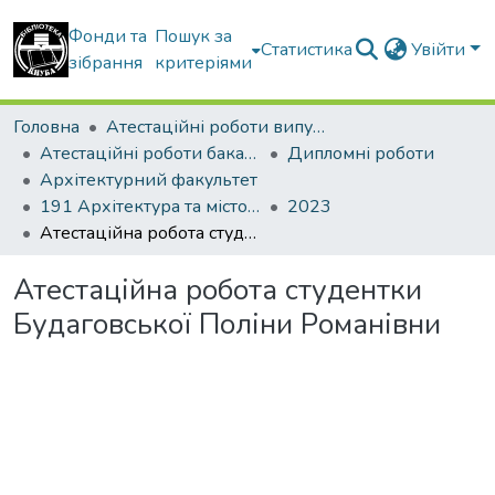
Фонди та
Пошук за
Статистика
Увійти
зібрання
критеріями
Головна
Атестаційні роботи випускників
Атестаційні роботи бакалаврів
Дипломні роботи
Архітектурний факультет
191 Архітектура та містобудування
2023
Атестаційна робота студентки Будаговської Поліни Романівни
Атестаційна робота студентки
Будаговської Поліни Романівни