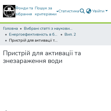
Фонди та
Пошук за
Статистика
Увійти
зібрання
критеріями
Головна
Вибрані статті з наукових збірників КНУБА
Енергоефективність в будівництві та архітектурі
Вип. 2
Пристрій для активації та знезараження води
Пристрій для активації та
знезараження води