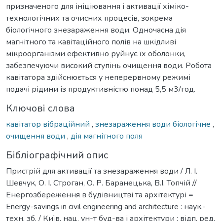
призначеного для ініціювання і активації хіміко-
технологічних та очисних процесів, зокрема
біологічного знезараження води. Одночасна дія
магнітного та кавітаційного полів на шкідливі
мікроорганізми ефективно руйнує їх оболонки,
забезпечуючи високий ступінь очищення води. Робота
кавітатора здійснюється у неперервному режимі
подачі рідини із продуктивністю понад 5,5 м3/год.
Ключові слова
кавітатор вібраційний
,
знезараження води біологічне
,
очищення води
,
дія магнітного поля
Бібліографічний опис
Пристрій для активації та знезараження води / Л. І.
Шевчук, О. І. Строган, О. Р. Баранецька, В.І. Топчій //
Енергозбереження в будівництві та архітектурі =
Еnergy-savings in civil engineering and architecture : наук.-
техн. зб. / Київ. нац. ун-т буд-ва і архітектури ; відп. ред.