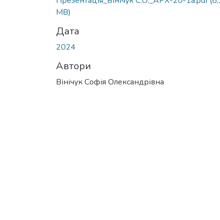
Презентація_Вінічук С.О._АРХ-20-1а.pdf
(8,
MB)
Дата
2024
Автори
Вінічук Софія Олександрівна