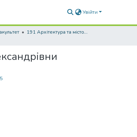
Увійти
акультет
191 Архітектура та містобудування
ександрівни
65