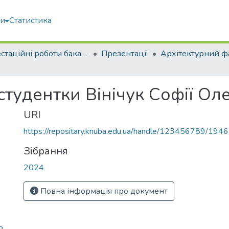
ми
Статистика
Атестаційні роботи бакалаврів
Презентації
Архітектурний ф
студентки Вінічук Софії Ол
URI
https://repositary.knuba.edu.ua/handle/123456789/194
Зібрання
2024
Повна інформація про документ