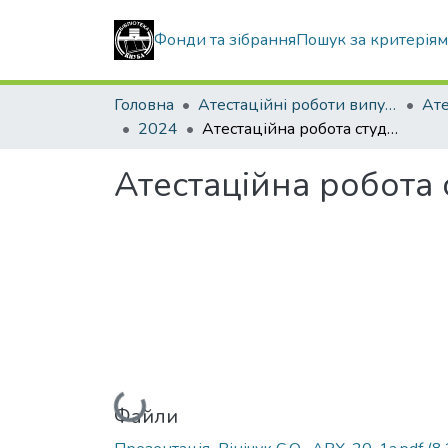
Фонди та зібрання
Пошук за критерія
Головна
Атестаційні роботи випускників
2024
Атестаційна робота студентки Вінічук Софії Олександрівни
Атестаційна робота 
Вантажиться...
Файли